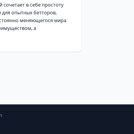
 сочетает в себе простоту
и для опытных бетторов,
постоянно меняющегося мира
реимуществом, а
m