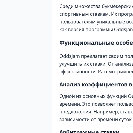
Среди множества букмекерских
спортивным ставкам. Их прогр
пользователям уникальные воз
как версия программы OddsJa
Функциональные особе
OddsJam предлагает своим пол
улучшить их ставки. От анали
эффективности. Рассмотрим к
Анализ коэффициентов в
Одной из основных функций O
времени. Это позволяет польз
предложения. Например, ставк
зависимости от времени суток 
Арбитражные ставки