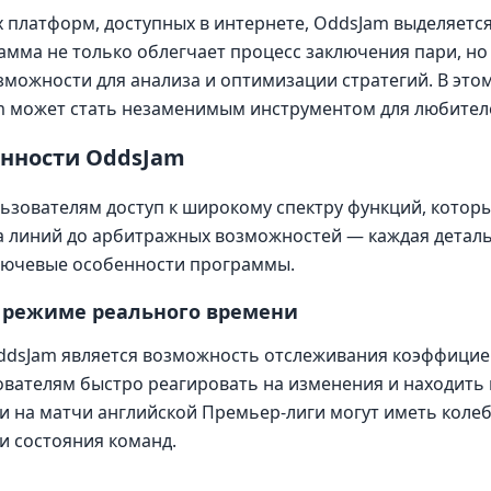
 платформ, доступных в интернете, OddsJam выделяется
амма не только облегчает процесс заключения пари, но
можности для анализа и оптимизации стратегий. В это
m может стать незаменимым инструментом для любителе
нности OddsJam
ьзователям доступ к широкому спектру функций, котор
за линий до арбитражных возможностей — каждая детал
лючевые особенности программы.
 режиме реального времени
ddsJam является возможность отслеживания коэффицие
ователям быстро реагировать на изменения и находить
и на матчи английской Премьер-лиги могут иметь коле
и состояния команд.