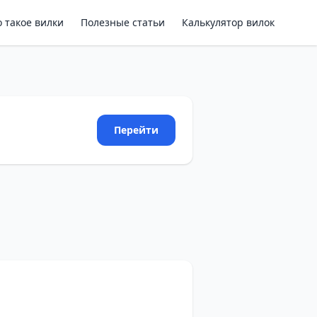
о такое вилки
Полезные статьи
Калькулятор вилок
Перейти