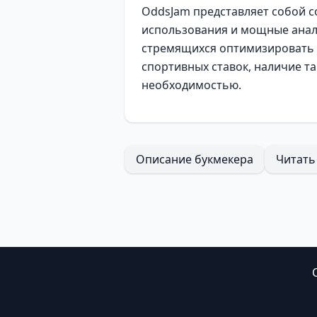
OddsJam представляет собой с
использования и мощные анали
стремящихся оптимизировать с
спортивных ставок, наличие т
необходимостью.
Описание букмекера
Читать