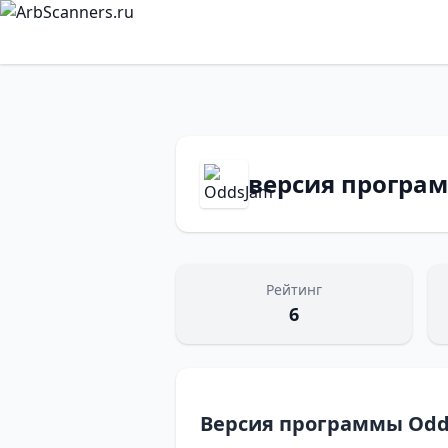
версия програ
Рейтинг
6
Версия программы Odd