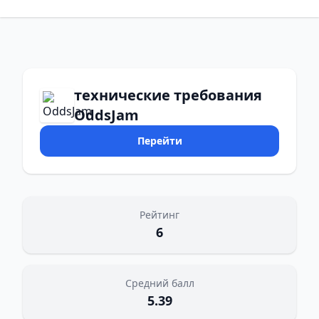
технические требования
OddsJam
Перейти
Рейтинг
6
Средний балл
5.39