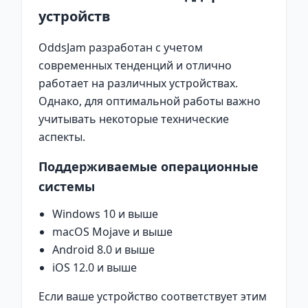
устройств
OddsJam разработан с учетом
современных тенденций и отлично
работает на различных устройствах.
Однако, для оптимальной работы важно
учитывать некоторые технические
аспекты.
Поддерживаемые операционные
системы
Windows 10 и выше
macOS Mojave и выше
Android 8.0 и выше
iOS 12.0 и выше
Если ваше устройство соответствует этим