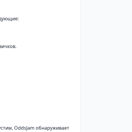
едующие:
вичков.
устим, OddsJam обнаруживает