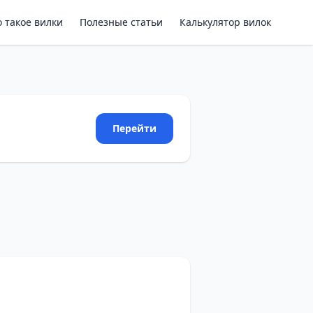
о такое вилки
Полезные статьи
Калькулятор вилок
Перейти