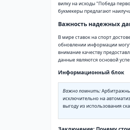
вилку на исходы "Победа перв
букмекеры предлагают наилучши
Важность надежных да
В мире ставок на спорт досто
обновлении информации могут
внимание качеству предостав
данные являются основой успе
Информационный блок
Важно помнить:
Арбитражные
исключительно на автоматиз
выгоду из использования ск
Заключение: Почему стои