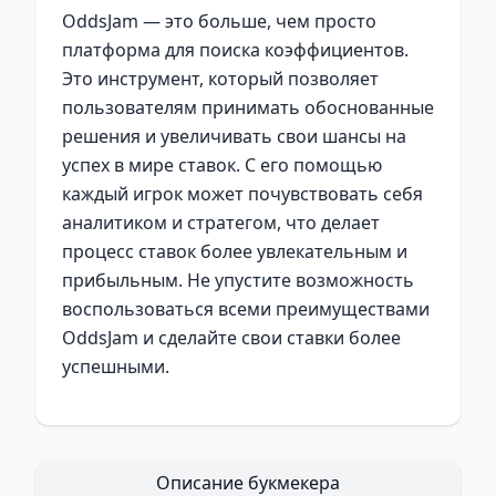
OddsJam — это больше, чем просто
платформа для поиска коэффициентов.
Это инструмент, который позволяет
пользователям принимать обоснованные
решения и увеличивать свои шансы на
успех в мире ставок. С его помощью
каждый игрок может почувствовать себя
аналитиком и стратегом, что делает
процесс ставок более увлекательным и
прибыльным. Не упустите возможность
воспользоваться всеми преимуществами
OddsJam и сделайте свои ставки более
успешными.
Описание букмекера