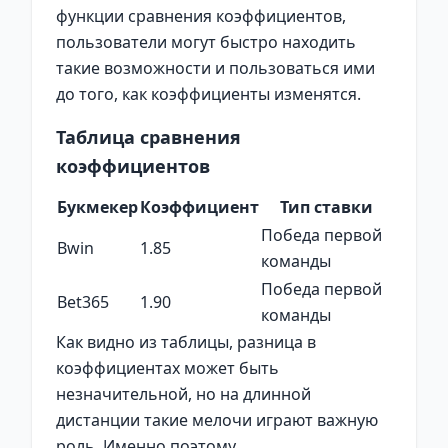
функции сравнения коэффициентов,
пользователи могут быстро находить
такие возможности и пользоваться ими
до того, как коэффициенты изменятся.
Таблица сравнения
коэффициентов
Букмекер
Коэффициент
Тип ставки
Победа первой
Bwin
1.85
команды
Победа первой
Bet365
1.90
команды
Как видно из таблицы, разница в
коэффициентах может быть
незначительной, но на длинной
дистанции такие мелочи играют важную
роль. Именно поэтому