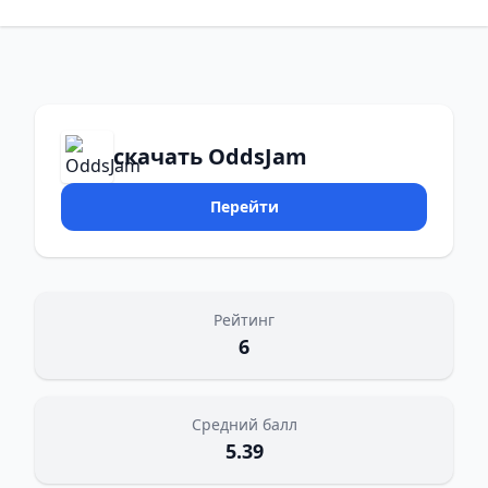
скачать OddsJam
Перейти
Рейтинг
6
Средний балл
5.39