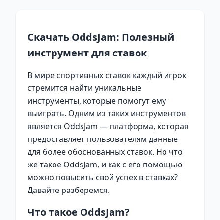
Скачать OddsJam: Полезный
инструмент для ставок
В мире спортивных ставок каждый игрок
стремится найти уникальные
инструменты, которые помогут ему
выиграть. Одним из таких инструментов
является OddsJam — платформа, которая
предоставляет пользователям данные
для более обоснованных ставок. Но что
же такое OddsJam, и как с его помощью
можно повысить свой успех в ставках?
Давайте разберемся.
Что такое OddsJam?