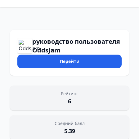
руководство пользователя
OddsJam
Перейти
Рейтинг
6
Средний балл
5.39