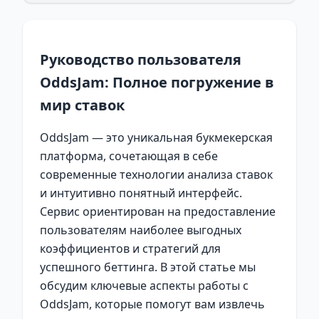
Руководство пользователя
OddsJam: Полное погружение в
мир ставок
OddsJam — это уникальная букмекерская
платформа, сочетающая в себе
современные технологии анализа ставок
и интуитивно понятный интерфейс.
Сервис ориентирован на предоставление
пользователям наиболее выгодных
коэффициентов и стратегий для
успешного беттинга. В этой статье мы
обсудим ключевые аспекты работы с
OddsJam, которые помогут вам извлечь