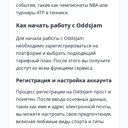
события, такие как чемпионаты NBA или
турниры ATP в теннисе.
Как начать работу с OddsJam
Для начала работы с OddsJam
необходимо зарегистрироваться на
платформе и выбрать подходящий
тарифный план. После этого вы получите
доступ ко всем функциям сервиса.
Регистрация и настройка аккаунта
Процесс регистрации на OddsJam прост и
понятен. После ввода основных данных,
таких как имя и адрес электронной почты,
вы можете настроить свои предпочтения,
включая любимые виды спорта и типы