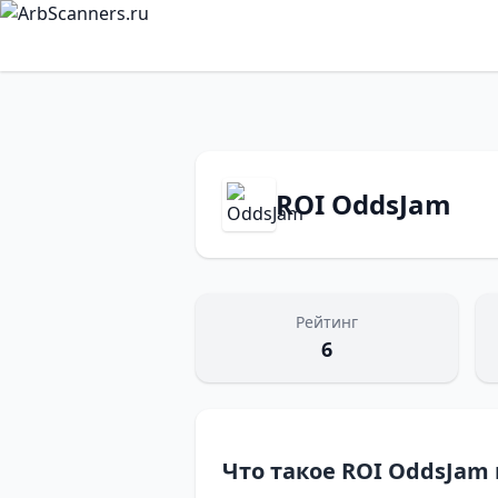
ROI OddsJam
Рейтинг
6
Что такое ROI OddsJam 