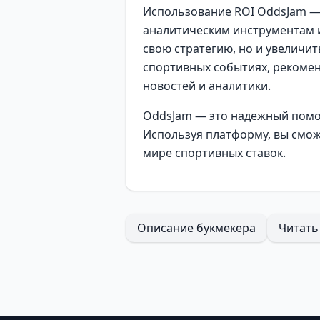
Использование ROI OddsJam — 
аналитическим инструментам и
свою стратегию, но и увеличи
спортивных событиях, рекоме
новостей и аналитики.
OddsJam — это надежный помощ
Используя платформу, вы смож
мире спортивных ставок.
Описание букмекера
Читать