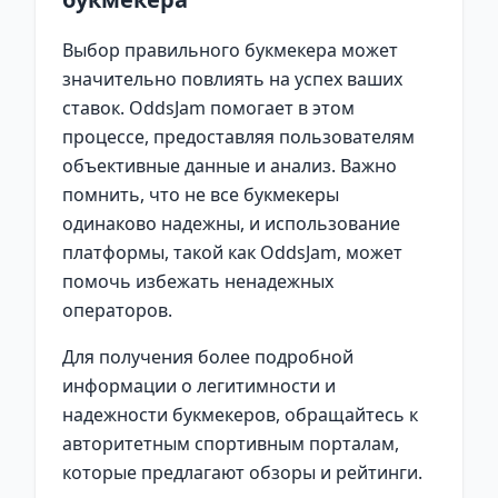
Выбор правильного букмекера может
значительно повлиять на успех ваших
ставок. OddsJam помогает в этом
процессе, предоставляя пользователям
объективные данные и анализ. Важно
помнить, что не все букмекеры
одинаково надежны, и использование
платформы, такой как OddsJam, может
помочь избежать ненадежных
операторов.
Для получения более подробной
информации о легитимности и
надежности букмекеров, обращайтесь к
авторитетным спортивным порталам
,
которые предлагают обзоры и рейтинги.