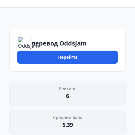
перевод OddsJam
Перейти
Рейтинг
6
Средний балл
5.39