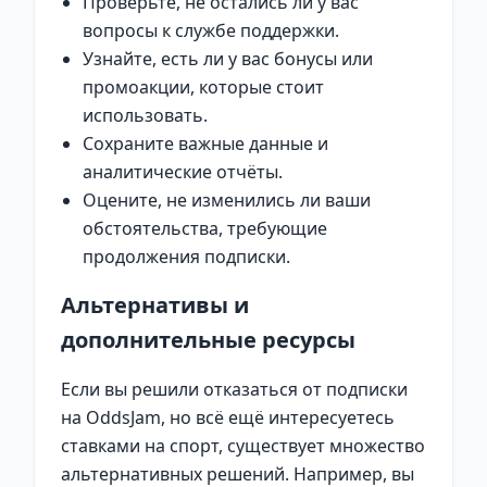
Проверьте, не остались ли у вас
вопросы к службе поддержки.
Узнайте, есть ли у вас бонусы или
промоакции, которые стоит
использовать.
Сохраните важные данные и
аналитические отчёты.
Оцените, не изменились ли ваши
обстоятельства, требующие
продолжения подписки.
Альтернативы и
дополнительные ресурсы
Если вы решили отказаться от подписки
на OddsJam, но всё ещё интересуетесь
ставками на спорт, существует множество
альтернативных решений. Например, вы