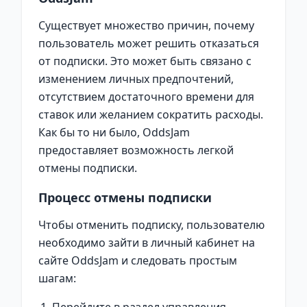
Существует множество причин, почему
пользователь может решить отказаться
от подписки. Это может быть связано с
изменением личных предпочтений,
отсутствием достаточного времени для
ставок или желанием сократить расходы.
Как бы то ни было, OddsJam
предоставляет возможность легкой
отмены подписки.
Процесс отмены подписки
Чтобы отменить подписку, пользователю
необходимо зайти в личный кабинет на
сайте OddsJam и следовать простым
шагам: