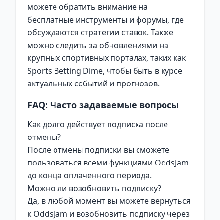
можете обратить внимание на
бесплатные инструменты и форумы, где
обсуждаются стратегии ставок. Также
можно следить за обновлениями на
крупных спортивных порталах, таких как
Sports Betting Dime
, чтобы быть в курсе
актуальных событий и прогнозов.
FAQ: Часто задаваемые вопросы
Как долго действует подписка после
отмены?
После отмены подписки вы сможете
пользоваться всеми функциями OddsJam
до конца оплаченного периода.
Можно ли возобновить подписку?
Да, в любой момент вы можете вернуться
к OddsJam и возобновить подписку через