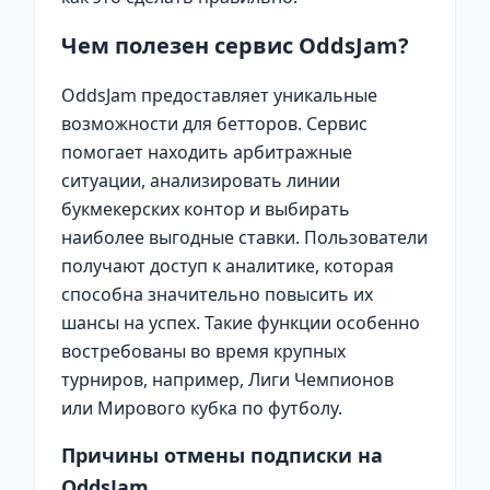
Чем полезен сервис OddsJam?
OddsJam предоставляет уникальные
возможности для бетторов. Сервис
помогает находить арбитражные
ситуации, анализировать линии
букмекерских контор и выбирать
наиболее выгодные ставки. Пользователи
получают доступ к аналитике, которая
способна значительно повысить их
шансы на успех. Такие функции особенно
востребованы во время крупных
турниров, например, Лиги Чемпионов
или Мирового кубка по футболу.
Причины отмены подписки на
OddsJam