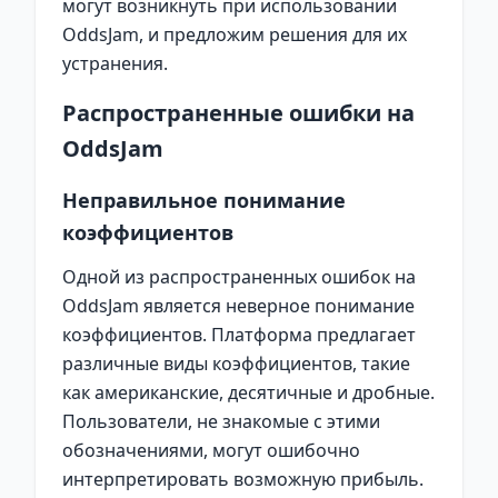
могут возникнуть при использовании
OddsJam, и предложим решения для их
устранения.
Распространенные ошибки на
OddsJam
Неправильное понимание
коэффициентов
Одной из распространенных ошибок на
OddsJam является неверное понимание
коэффициентов. Платформа предлагает
различные виды коэффициентов, такие
как американские, десятичные и дробные.
Пользователи, не знакомые с этими
обозначениями, могут ошибочно
интерпретировать возможную прибыль.