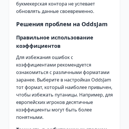
букмекерская контора не успевает
обновлять данные своевременно.
Решения проблем на OddsJam
Правильное использование
коэффициентов
Для избежания ошибок с
коэффициентами рекомендуется
ознакомиться с различными форматами
заранее. Выберите в настройках OddsJam
тот формат, который наиболее привычен,
чтобы избежать путаницы. Например, для
европейских игроков десятичные
коэффициенты могут быть более
понятными.