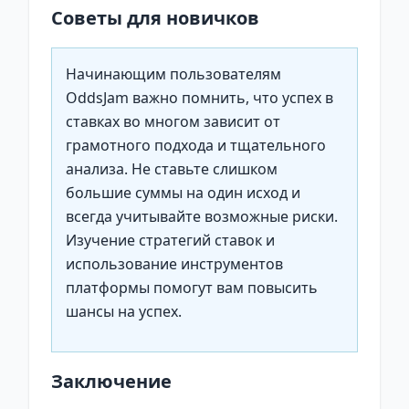
Советы для новичков
Начинающим пользователям
OddsJam важно помнить, что успех в
ставках во многом зависит от
грамотного подхода и тщательного
анализа. Не ставьте слишком
большие суммы на один исход и
всегда учитывайте возможные риски.
Изучение стратегий ставок и
использование инструментов
платформы помогут вам повысить
шансы на успех.
Заключение