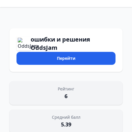
ошибки и решения
OddsJam
Перейти
Рейтинг
6
Средний балл
5.39