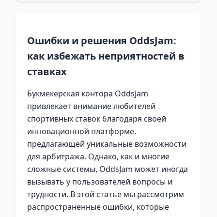
Ошибки и решения OddsJam:
как избежать неприятностей в
ставках
Букмекерская контора OddsJam
привлекает внимание любителей
спортивных ставок благодаря своей
инновационной платформе,
предлагающей уникальные возможности
для арбитража. Однако, как и многие
сложные системы, OddsJam может иногда
вызывать у пользователей вопросы и
трудности. В этой статье мы рассмотрим
распространенные ошибки, которые