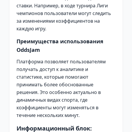
ставки. Например, в ходе турнира Лиги
чемпионов пользователи могут следить
за изменениями коэффициентов на
каждую игру.
Преимущества использования
OddsJam
Платформа позволяет пользователям
получать доступ к аналитике и
статистике, которые помогают
принимать более обоснованные
решения. Это особенно актуально в
динамичных видах спорта, где
коэффициенты могут изменяться в
течение нескольких минут.
Информационный блок: