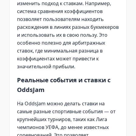
изменить подход к ставкам. Например,
система сравнения коэффициентов
позволяет пользователям находить
расхождения в линиях разных букмекеров
и использовать их в свою пользу. Это
особенно полезно для арбитражных
ставок, где минимальная разница в
коэффициентах может привести к
значительной прибыли.
Реальные события и ставки с
OddsJam
На OddsJam можно делать ставки на
самые разные спортивные события — от
крупнейших турниров, таких как Лига
чемпионов УЕФА, до менее известных
соревнований. Это позволяет