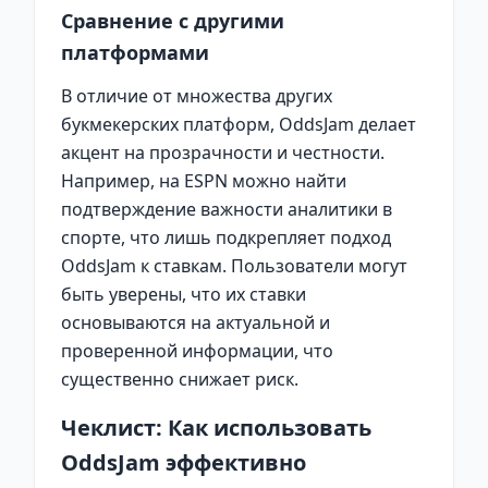
Сравнение с другими
платформами
В отличие от множества других
букмекерских платформ, OddsJam делает
акцент на прозрачности и честности.
Например, на
ESPN
можно найти
подтверждение важности аналитики в
спорте, что лишь подкрепляет подход
OddsJam к ставкам. Пользователи могут
быть уверены, что их ставки
основываются на актуальной и
проверенной информации, что
существенно снижает риск.
Чеклист: Как использовать
OddsJam эффективно