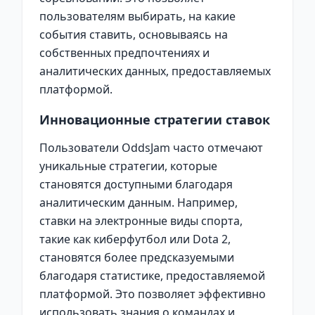
пользователям выбирать, на какие
события ставить, основываясь на
собственных предпочтениях и
аналитических данных, предоставляемых
платформой.
Инновационные стратегии ставок
Пользователи OddsJam часто отмечают
уникальные стратегии, которые
становятся доступными благодаря
аналитическим данным. Например,
ставки на электронные виды спорта,
такие как киберфутбол или Dota 2,
становятся более предсказуемыми
благодаря статистике, предоставляемой
платформой. Это позволяет эффективно
использовать знания о командах и