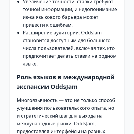
Увеличение точности: ставки требуют
точной информации, и недопонимание
из-за языкового барьера может
привести к ошибкам.
Расширение аудитории: OddsJam
становится доступным для большего
числа пользователей, включая тех, кто
предпочитает делать ставки на родном
языке.
Роль языков в международной
экспансии OddsJam
Многоязычность — это не только способ
улучшения пользовательского опыта, но
и стратегический шаг для выхода на
международные рынки. OddsJam,
предоставляя интерфейсы на разных