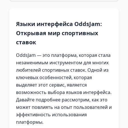
Языки интерфейса OddsJam:
Открывая мир спортивных
ставок
OddsJam — это платформа, которая стала
незаменимым инструментом для многих
любителей спортивных ставок. Одной из
ключевых особенностей, которая
выделяет этот сервис, является
возможность выбора языков интерфейса.
Давайте подробнее рассмотрим, как это
может повлиять на опыт пользователей и
эффективность использования
платформы.