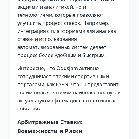
акциями и аналитикой, но и
технологиями, которые позволяют
улучшить процесс ставок. Например,
интеграция с платформами для анализа
ставок и использования
автоматизированных систем делает
процесс более удобным и быстрым.
Интересно, что OddsJam активно
сотрудничает с такими спортивными
порталами, как
ESPN
, чтобы предоставить
своим пользователям наиболее полную и
актуальную информацию о спортивных
событиях.
Арбитражные Ставки:
Возможности и Риски