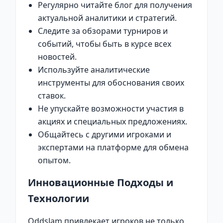
Регулярно читайте блог для получения
актуальной аналитики и стратегий.
Следите за обзорами турниров и
событий, чтобы быть в курсе всех
новостей.
Используйте аналитические
инструменты для обоснования своих
ставок.
Не упускайте возможности участия в
акциях и специальных предложениях.
Общайтесь с другими игроками и
экспертами на платформе для обмена
опытом.
Инновационные Подходы и
Технологии
OddsJam привлекает игроков не только