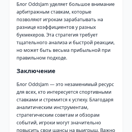
Блог OddsJam уделяет большое внимание
арбитражным ставкам, которые
позволяют игрокам зарабатывать на
разнице коэффициентов у разных
букмекеров. Эта стратегия требует
тщательного анализа и быстрой реакции,
но может быть весьма прибыльной при
правильном подходе.
Заключение
Блог OddsJam — это незаменимый ресурс
для всех, кто интересуется спортивными
ставками и стремится к успеху. Благодаря
аналитическим инструментам,
стратегическим советам и обзорам
событий, игроки могут значительно
повысить свои шансы на выигрыш. Важно