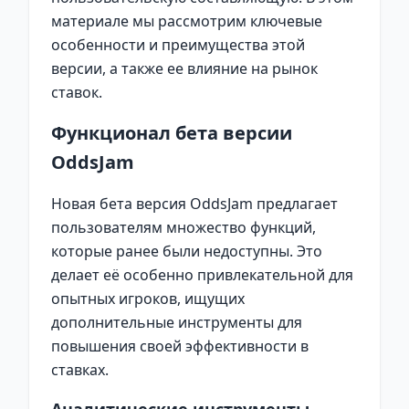
материале мы рассмотрим ключевые
особенности и преимущества этой
версии, а также ее влияние на рынок
ставок.
Функционал бета версии
OddsJam
Новая бета версия OddsJam предлагает
пользователям множество функций,
которые ранее были недоступны. Это
делает её особенно привлекательной для
опытных игроков, ищущих
дополнительные инструменты для
повышения своей эффективности в
ставках.