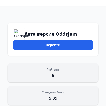
бета версия OddsJam
Перейти
Рейтинг
6
Средний балл
5.39