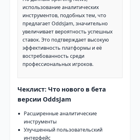
использование аналитических
инструментов, подобных тем, что
предлагает OddsJam, значительно
увеличивает вероятность успешных
ставок. Это подтверждает высокую
эффективность платформы и её
востребованность среди
профессиональных игроков.
Чеклист: Что нового в бета
версии OddsJam
Расширенные аналитические
инструменты
Улучшенный пользовательский
интерфейс