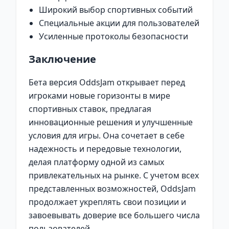
Широкий выбор спортивных событий
Специальные акции для пользователей
Усиленные протоколы безопасности
Заключение
Бета версия OddsJam открывает перед
игроками новые горизонты в мире
спортивных ставок, предлагая
инновационные решения и улучшенные
условия для игры. Она сочетает в себе
надежность и передовые технологии,
делая платформу одной из самых
привлекательных на рынке. С учетом всех
представленных возможностей, OddsJam
продолжает укреплять свои позиции и
завоевывать доверие все большего числа
пользователей.