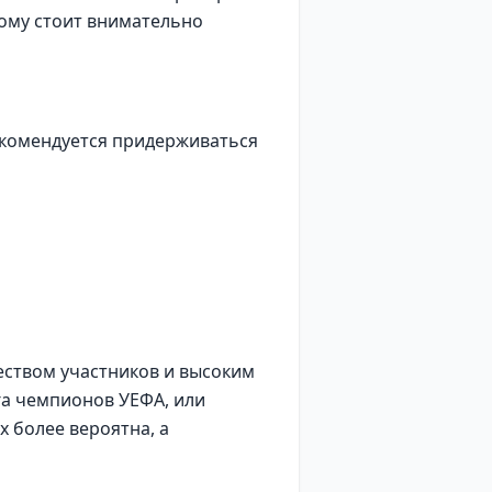
тому стоит внимательно
комендуется придерживаться
еством участников и высоким
га чемпионов УЕФА, или
х более вероятна, а