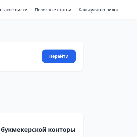
о такое вилки
Полезные статьи
Калькулятор вилок
Перейти
 букмекерской конторы