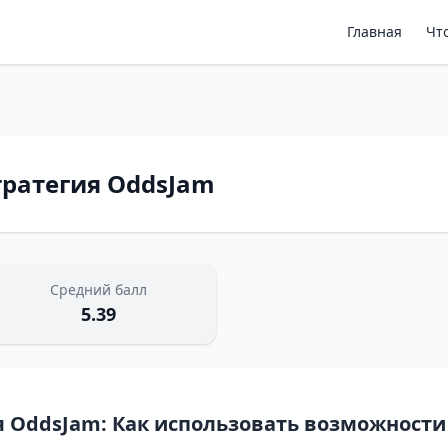
Главная
Чт
тратегия OddsJam
Средний балл
5.39
 OddsJam: Как использовать возможности