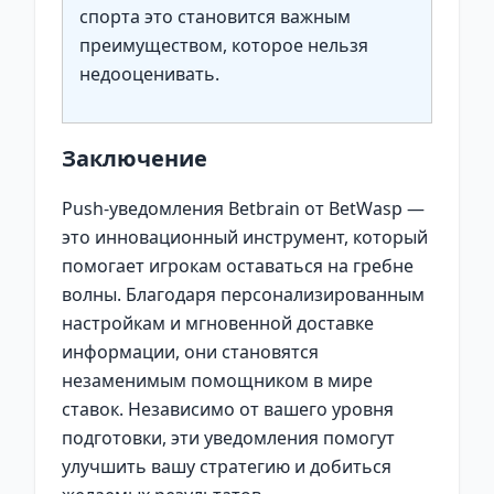
спорта это становится важным
преимуществом, которое нельзя
недооценивать.
Заключение
Push-уведомления Betbrain от BetWasp —
это инновационный инструмент, который
помогает игрокам оставаться на гребне
волны. Благодаря персонализированным
настройкам и мгновенной доставке
информации, они становятся
незаменимым помощником в мире
ставок. Независимо от вашего уровня
подготовки, эти уведомления помогут
улучшить вашу стратегию и добиться