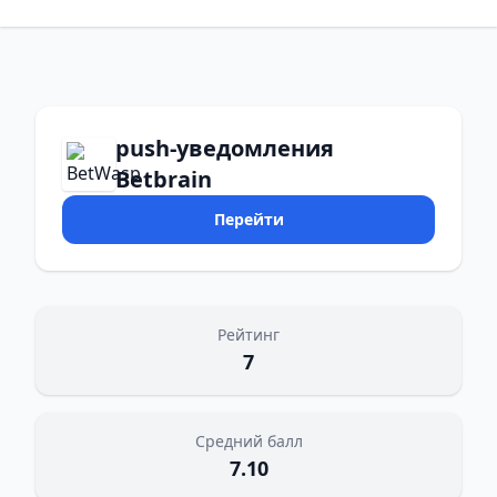
push-уведомления
Betbrain
Перейти
Рейтинг
7
Средний балл
7.10