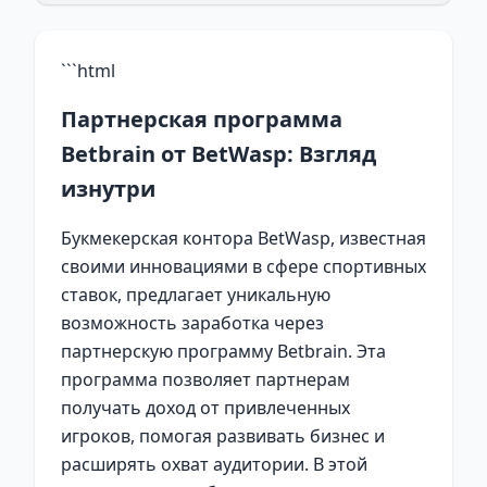
```html
Партнерская программа
Betbrain от BetWasp: Взгляд
изнутри
Букмекерская контора BetWasp, известная
своими инновациями в сфере спортивных
ставок, предлагает уникальную
возможность заработка через
партнерскую программу Betbrain. Эта
программа позволяет партнерам
получать доход от привлеченных
игроков, помогая развивать бизнес и
расширять охват аудитории. В этой