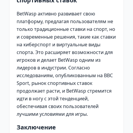
спортивных ставок
BetWasp активно развивает свою
платформу, предлагая пользователям не
только традиционные ставки на спорт, но
и современные решения, такие как ставки
на киберспорт и виртуальные виды
спорта. Это расширяет возможности для
игроков и делает BetWasp одним из
лидеров в индустрии. Согласно
исследованиям, опубликованным на
BBC
Sport
, рынок спортивных ставок
продолжает расти, и BetWasp стремится
идти в ногу с этой тенденцией,
обеспечивая своих пользователей
лучшими условиями для игры.
Заключение