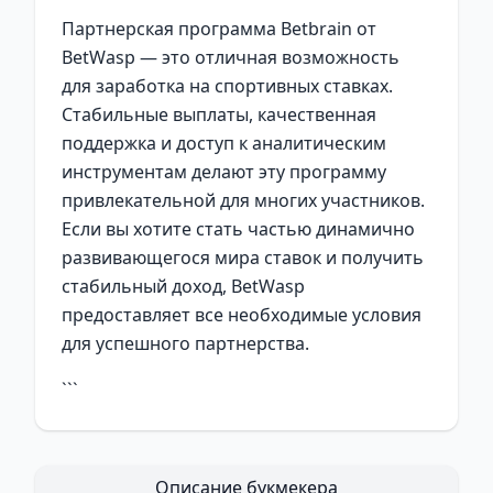
Партнерская программа Betbrain от
BetWasp — это отличная возможность
для заработка на спортивных ставках.
Стабильные выплаты, качественная
поддержка и доступ к аналитическим
инструментам делают эту программу
привлекательной для многих участников.
Если вы хотите стать частью динамично
развивающегося мира ставок и получить
стабильный доход, BetWasp
предоставляет все необходимые условия
для успешного партнерства.
```
Описание букмекера