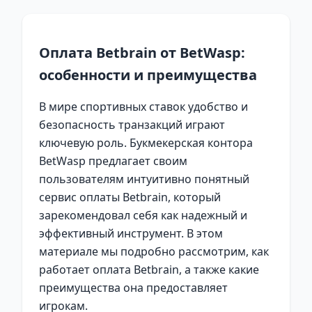
Оплата Betbrain от BetWasp:
особенности и преимущества
В мире спортивных ставок удобство и
безопасность транзакций играют
ключевую роль. Букмекерская контора
BetWasp предлагает своим
пользователям интуитивно понятный
сервис оплаты Betbrain, который
зарекомендовал себя как надежный и
эффективный инструмент. В этом
материале мы подробно рассмотрим, как
работает оплата Betbrain, а также какие
преимущества она предоставляет
игрокам.