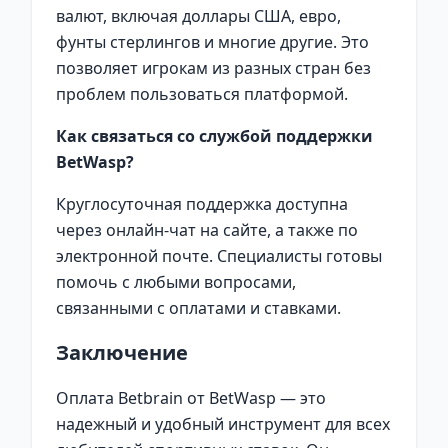
валют, включая доллары США, евро,
фунты стерлингов и многие другие. Это
позволяет игрокам из разных стран без
проблем пользоваться платформой.
Как связаться со службой поддержки
BetWasp?
Круглосуточная поддержка доступна
через онлайн-чат на сайте, а также по
электронной почте. Специалисты готовы
помочь с любыми вопросами,
связанными с оплатами и ставками.
Заключение
Оплата Betbrain от BetWasp — это
надежный и удобный инструмент для всех