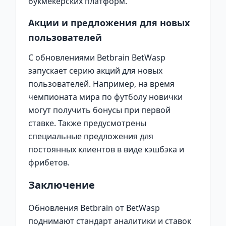
букмекерских платформ.
Акции и предложения для новых
пользователей
С обновлениями Betbrain BetWasp
запускает серию акций для новых
пользователей. Например, на время
чемпионата мира по футболу новички
могут получить бонусы при первой
ставке. Также предусмотрены
специальные предложения для
постоянных клиентов в виде кэшбэка и
фрибетов.
Заключение
Обновления Betbrain от BetWasp
поднимают стандарт аналитики и ставок