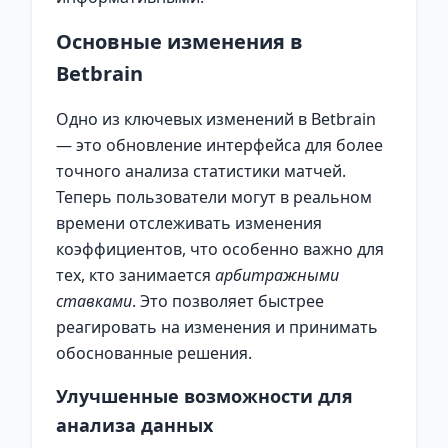
Основные изменения в
Betbrain
Одно из ключевых изменений в Betbrain
— это обновление интерфейса для более
точного анализа статистики матчей.
Теперь пользователи могут в реальном
времени отслеживать изменения
коэффициентов, что особенно важно для
тех, кто занимается
арбитражными
ставками
. Это позволяет быстрее
реагировать на изменения и принимать
обоснованные решения.
Улучшенные возможности для
анализа данных