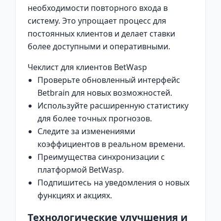
необходимости повторного входа в
систему. Это упрощает процесс для
постоянных клиентов и делает ставки
более доступными и оперативными.
Чеклист для клиентов BetWasp
Проверьте обновленный интерфейс
Betbrain для новых возможностей.
Используйте расширенную статистику
для более точных прогнозов.
Следите за изменениями
коэффициентов в реальном времени.
Преимущества синхронизации с
платформой BetWasp.
Подпишитесь на уведомления о новых
функциях и акциях.
Технологические улучшения и