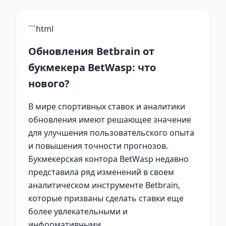
```html
Обновления Betbrain от
букмекера BetWasp: что
нового?
В мире спортивных ставок и аналитики
обновления имеют решающее значение
для улучшения пользовательского опыта
и повышения точности прогнозов.
Букмекерская контора BetWasp недавно
представила ряд изменений в своем
аналитическом инструменте Betbrain,
которые призваны сделать ставки еще
более увлекательными и
информативными.