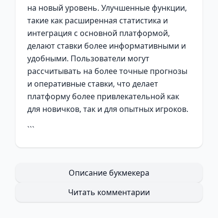
на новый уровень. Улучшенные функции,
такие как расширенная статистика и
интеграция с основной платформой,
делают ставки более информативными и
удобными. Пользователи могут
рассчитывать на более точные прогнозы
и оперативные ставки, что делает
платформу более привлекательной как
для новичков, так и для опытных игроков.
```
Описание букмекера
Читать комментарии