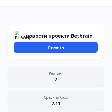
новости проекта Betbrain
Перейти
Рейтинг
7
Средний балл
7.11