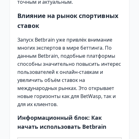
точным и актуальным.
Влияние на рынок спортивных
ставок
Запуск Betbrain уже привлёк внимание
многих экспертов в мире беттинга. По
данным
Betbrain
, подобные платформы
способны значительно повысить интерес
пользователей к онлайн-ставкам и
увеличить объём ставок на
международных рынках. Это открывает
новые горизонты как для BetWasp, так и
для их клиентов.
Информационный блок: Как
начать использовать Betbrain