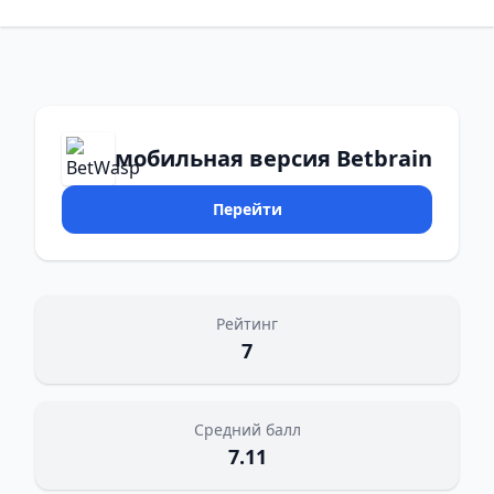
мобильная версия Betbrain
Перейти
Рейтинг
7
Средний балл
7.11