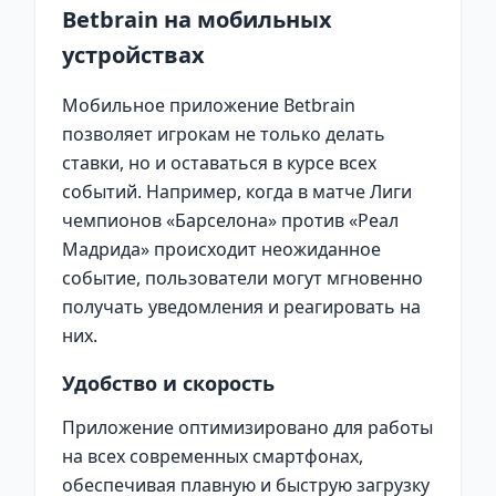
Betbrain на мобильных
устройствах
Мобильное приложение Betbrain
позволяет игрокам не только делать
ставки, но и оставаться в курсе всех
событий. Например, когда в матче Лиги
чемпионов «Барселона» против «Реал
Мадрида» происходит неожиданное
событие, пользователи могут мгновенно
получать уведомления и реагировать на
них.
Удобство и скорость
Приложение оптимизировано для работы
на всех современных смартфонах,
обеспечивая плавную и быструю загрузку