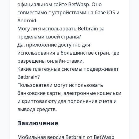
официальном сайте BetWasp. Оно
совместимо с устройствами на базе iOS и
Android.
Могу ли я использовать Betbrain за
пределами своей страны?
Да, приложение доступно для
использования в большинстве стран, где
разрешены онлайн-ставки.
Какие платежные системы поддерживает
Betbrain?
Пользователи могут использовать
банковские карты, электронные кошельки
и криптовалюту для пополнения счета и
вывода средств.
Заключение
Мобильная версия Betbrain от BetWasp