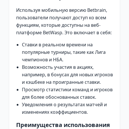
Используя мобильную версию Betbrain,
пользователи получают доступ ко всем
функциям, которые доступны на веб-
платформе BetWasp. Это включает в себя:
Ставки в реальном времени на
популярные турниры, такие как Лига
чемпионов и НБА.
Возможность участия в акциях,
например, в бонусах для новых игроков
и кэшбеке на проигранные ставки.
Просмотр статистики команд и игроков
для более обоснованных ставок.
Уведомления о результатах матчей и
изменениях коэффициентов.
Преимущества использования