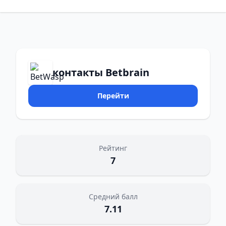
контакты Betbrain
Перейти
Рейтинг
7
Средний балл
7.11