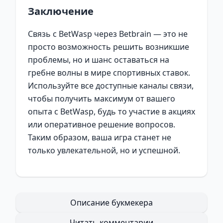
Заключение
Связь с BetWasp через Betbrain — это не
просто возможность решить возникшие
проблемы, но и шанс оставаться на
гребне волны в мире спортивных ставок.
Используйте все доступные каналы связи,
чтобы получить максимум от вашего
опыта с BetWasp, будь то участие в акциях
или оперативное решение вопросов.
Таким образом, ваша игра станет не
только увлекательной, но и успешной.
Описание букмекера
Читать комментарии