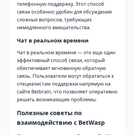
телефонную поддержку. Этот способ
связи особенно удобен для обсуждения
сложных вопросов, требующих
немедленного вмешательства.
Чат в реальном времени
Чат в реальном времени — это еще один
эффективный способ связи, который
обеспечивает мгновенную обратную
связь. Пользователи могут обратиться к
специалистам поддержки напрямую на
сайте Betbrain, что позволяет оперативно
решать возникающие проблемы.
Полезные советы по
взаимодействию с BetWasp