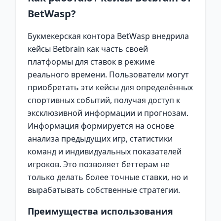
BetWasp?
Букмекерская контора BetWasp внедрила
кейсы Betbrain как часть своей
платформы для ставок в режиме
реального времени. Пользователи могут
приобретать эти кейсы для определённых
спортивных событий, получая доступ к
эксклюзивной информации и прогнозам.
Информация формируется на основе
анализа предыдущих игр, статистики
команд и индивидуальных показателей
игроков. Это позволяет беттерам не
только делать более точные ставки, но и
вырабатывать собственные стратегии.
Преимущества использования