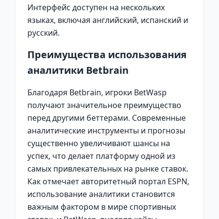
Интерфейс доступен на нескольких
языках, включая английский, испанский и
русский.
Преимущества использования
аналитики Betbrain
Благодаря Betbrain, игроки BetWasp
получают значительное преимущество
перед другими беттерами. Современные
аналитические инструменты и прогнозы
существенно увеличивают шансы на
успех, что делает платформу одной из
самых привлекательных на рынке ставок.
Как отмечает авторитетный портал
ESPN
,
использование аналитики становится
важным фактором в мире спортивных