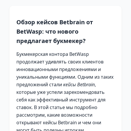
Обзор кейсов Betbrain от
BetWasp: что нового
предлагает букмекер?
Букмекерская контора BetWasp
продолжает удивлять своих клиентов
инновационными предложениями и
уникальными функциями. Одним из таких
предложений стали
кейсы Betbrain
,
которые уже успели зарекомендовать
себя как эффективный инструмент для
ставок. В этой статье мы подробно
рассмотрим, какие возможности
открывают кейсы Betbrain и чем они
могут быть полезны игрокам.