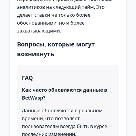
аналитиков на следующий тайм. Это
делает ставки не только более
обоснованными, но и более
захватывающими.
Вопросы, которые могут
возникнуть
FAQ
Как часто обновляются данные в
BetWasp?
Данные обновляются в реальном
времени, что позволяет
пользователям всегда быть в курсе
последних изменений.