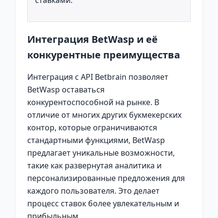
ставками.
Интеграция BetWasp и её
конкурентные преимущества
Интеграция с API Betbrain позволяет
BetWasp оставаться
конкурентоспособной на рынке. В
отличие от многих других букмекерских
контор, которые ограничиваются
стандартными функциями, BetWasp
предлагает уникальные возможности,
такие как развернутая аналитика и
персонализированные предложения для
каждого пользователя. Это делает
процесс ставок более увлекательным и
прибыльным.