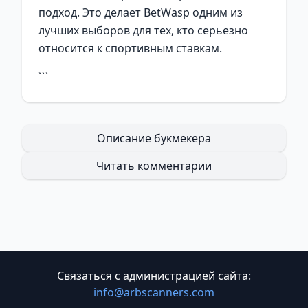
подход. Это делает BetWasp одним из
лучших выборов для тех, кто серьезно
относится к спортивным ставкам.
```
Описание букмекера
Читать комментарии
Связаться с администрацией сайта:
info@arbscanners.com