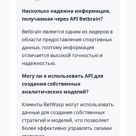
Насколько надежна информация,
получаемая через API Betbrain?
Betbrain является одним из лидеров в
области предоставления спортивных
данных, поэтому информация
отличается высокой точностью и
надежностью.
Могу ли я использовать API для
создания собственных
аналитических моделей?
Клиенты BetWasp могут использовать
данные для создания собственных
стратегий и моделей, что позволяет
более эффективно управлять своими