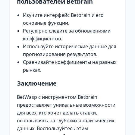
пользователей Betbrain
Изучите интерфейс Betbrain и его
основные функции.
Регулярно следите за обновлениями
коэффициентов.
Используйте исторические данные для
прогнозирования результатов.
Сравнивайте коэффициенты на разных
рынках.
Заключение
BetWasp с инструментом Betbrain
предоставляет уникальные возможности
для всех, кто хочет делать ставки,
основываясь на глубоких аналитических
данных. Воспользуйтесь этим