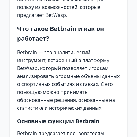
пользу из возможностей, которые
предлагает BetWasp.
Что такое Betbrain и как он
работает?
Betbrain — это аналитический
инструмент, встроенный в платформу
BetWasp, который позволяет игрокам
анализировать огромные объемы данных
о спортивных событиях и ставках. С его
помощью можно принимать
обоснованные решения, основанные на
статистике и исторических данных.
Основные функции Betbrain
Betbrain предлагает пользователям