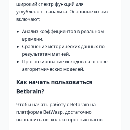
широкий спектр функций для
углубленного анализа. Основные из них
включают:
Анализ коэффициентов в реальном
времени.
Сравнение исторических данных по
результатам матчей.
Прогнозирование исходов на основе
алгоритмических моделей.
Как начать пользоваться
Betbrain?
Чтобы начать работу с Betbrain на
платформе BetWasp, достаточно
выполнить несколько простых шагов: