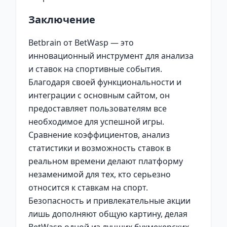
Заключение
Betbrain от BetWasp — это
инновационный инструмент для анализа
и ставок на спортивные события.
Благодаря своей функциональности и
интеграции с основным сайтом, он
предоставляет пользователям все
необходимое для успешной игры.
Сравнение коэффициентов, анализ
статистики и возможность ставок в
реальном времени делают платформу
незаменимой для тех, кто серьезно
относится к ставкам на спорт.
Безопасность и привлекательные акции
лишь дополняют общую картину, делая