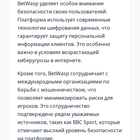
BetWasp уделяет особое внимание
безопасности своих пользователей.
Платформа использует современные
технологии шифрования данных, что
гарантирует защиту персональной
информации клиентов. Это особенно
важно в условиях возрастающей
киберугрозы в интернете.
Кроме того, BetWasp сотрудничает с
международными организациями по
борьбе с мошенничеством, что
позволяет минимизировать риски для
игроков. Это сотрудничество
подтверждено рядом уважаемых
источников, таких как
BBC Sport
, которые
отмечают высокий уровень безопасности
на платформе.