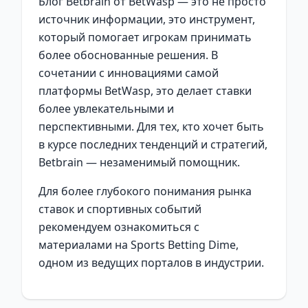
Блог Betbrain от BetWasp — это не просто
источник информации, это инструмент,
который помогает игрокам принимать
более обоснованные решения. В
сочетании с инновациями самой
платформы BetWasp, это делает ставки
более увлекательными и
перспективными. Для тех, кто хочет быть
в курсе последних тенденций и стратегий,
Betbrain — незаменимый помощник.
Для более глубокого понимания рынка
ставок и спортивных событий
рекомендуем ознакомиться с
материалами на
Sports Betting Dime
,
одном из ведущих порталов в индустрии.