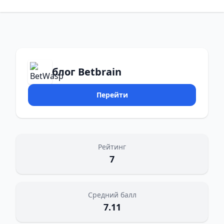
блог Betbrain
Перейти
Рейтинг
7
Средний балл
7.11