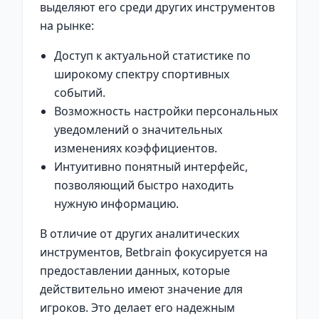
выделяют его среди других инструментов
на рынке:
Доступ к актуальной статистике по
широкому спектру спортивных
событий.
Возможность настройки персональных
уведомлений о значительных
изменениях коэффициентов.
Интуитивно понятный интерфейс,
позволяющий быстро находить
нужную информацию.
В отличие от других аналитических
инструментов, Betbrain фокусируется на
предоставлении данных, которые
действительно имеют значение для
игроков. Это делает его надежным