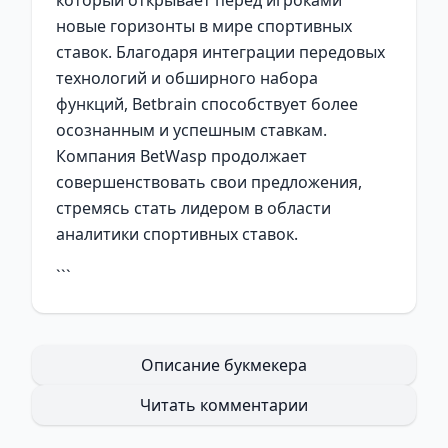
который открывает перед игроками
новые горизонты в мире спортивных
ставок. Благодаря интеграции передовых
технологий и обширного набора
функций, Betbrain способствует более
осознанным и успешным ставкам.
Компания BetWasp продолжает
совершенствовать свои предложения,
стремясь стать лидером в области
аналитики спортивных ставок.
```
Описание букмекера
Читать комментарии