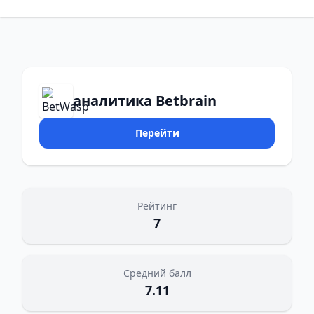
аналитика Betbrain
Перейти
Рейтинг
7
Средний балл
7.11