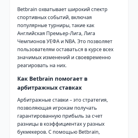
Betbrain охватывает широкий спектр
спортивных событий, включая
популярные турниры, такие как
Английская Премьер-Лига, Лига
Чемпионов УЕФА и NBA. Это позволяет
пользователям оставаться в курсе всех
значимых изменений и своевременно
реагировать на них.
Как Betbrain помогает в
арбитражных ставках
Арбитражные ставки – это стратегия,
позволяющая игрокам получать
гарантированную прибыль за счет
разницы в коэффициентах у разных
букмекеров. С помощью Betbrain,