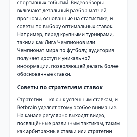
спортивных событий. Видеообзоры
включают детальный разбор матчей,
прогнозы, основанные на статистике, и
советы по выбору оптимальных ставок.
Например, перед крупными турнирами,
такими как Лига Чемпионов или
Чемпионат мира по футболу, аудитория
получает доступ к уникальной
информации, позволяющей делать более
обоснованные ставки.
Советы по стратегиям ставок
Стратегии — ключ к успешным ставкам, и
Betbrain уделяет этому особое внимание.
На канале регулярно выходят видео,
посвящённые различным тактикам, таким
как арбитражные ставки или стратегии