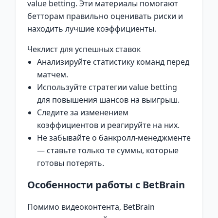
value betting. Эти материалы помогают
бетторам правильно оценивать риски и
находить лучшие коэффициенты.
Чеклист для успешных ставок
Анализируйте статистику команд перед
матчем.
Используйте стратегии value betting
для повышения шансов на выигрыш.
Следите за изменением
коэффициентов и реагируйте на них.
Не забывайте о банкролл-менеджменте
— ставьте только те суммы, которые
готовы потерять.
Особенности работы с BetBrain
Помимо видеоконтента, BetBrain