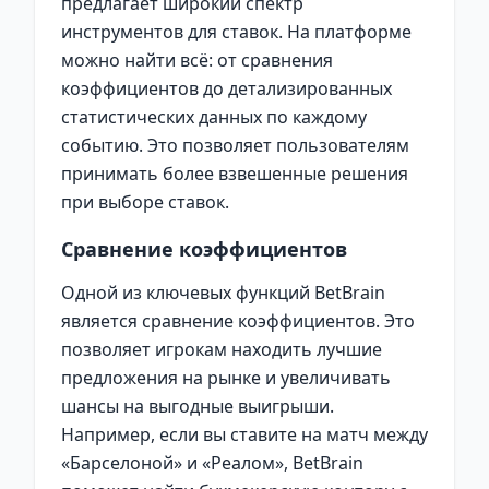
предлагает широкий спектр
инструментов для ставок. На платформе
можно найти всё: от сравнения
коэффициентов до детализированных
статистических данных по каждому
событию. Это позволяет пользователям
принимать более взвешенные решения
при выборе ставок.
Сравнение коэффициентов
Одной из ключевых функций BetBrain
является сравнение коэффициентов. Это
позволяет игрокам находить лучшие
предложения на рынке и увеличивать
шансы на выгодные выигрыши.
Например, если вы ставите на матч между
«Барселоной» и «Реалом», BetBrain