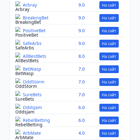
Arbray
9.0
На сайт
BreakingBet
9.0
На сайт
PositiveBet
9.0
На сайт
SafeArbs
9.0
На сайт
AllBestBets
8.0
На сайт
BetWasp
7.0
На сайт
OddStorm
7.0
На сайт
SureBets
7.0
На сайт
OddsJam
6.0
На сайт
RebelBetting
6.0
На сайт
ArbMate
4.0
На сайт