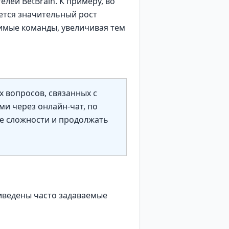
лей BetBrain. К примеру, во
ется значительный рост
бимые команды, увеличивая тем
 вопросов, связанных с
ми через онлайн-чат, по
ие сложности и продолжать
иведены часто задаваемые