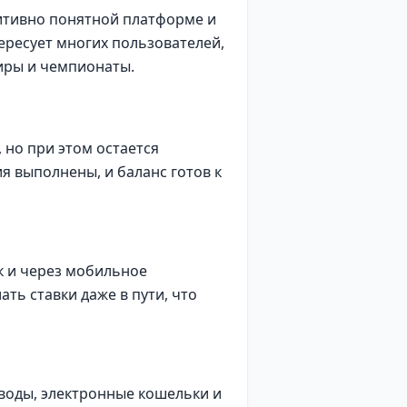
уитивно понятной платформе и
ересует многих пользователей,
иры и чемпионаты.
, но при этом остается
я выполнены, и баланс готов к
ак и через мобильное
ть ставки даже в пути, что
еводы, электронные кошельки и