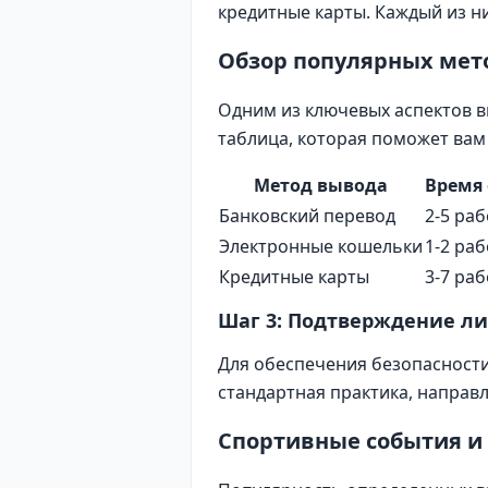
кредитные карты. Каждый из н
Обзор популярных мет
Одним из ключевых аспектов в
таблица, которая поможет вам
Метод вывода
Время
Банковский перевод
2-5 ра
Электронные кошельки
1-2 ра
Кредитные карты
3-7 ра
Шаг 3: Подтверждение л
Для обеспечения безопасности
стандартная практика, направ
Спортивные события и 