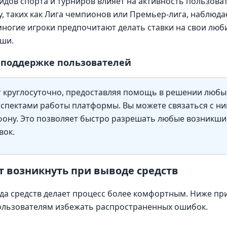
ов спорта и турниров влияет на активность пользовате
, таких как Лига чемпионов или Премьер-лига, наблюда
о многие игроки предпочитают делать ставки на свои лю
ши.
поддержке пользователей
т круглосуточно, предоставляя помощь в решении любых
аспектами работы платформы. Вы можете связаться с ни
фону. Это позволяет быстро разрешать любые возникш
вок.
т возникнуть при выводе средств
да средств делает процесс более комфортным. Ниже пр
ользователям избежать распространенных ошибок.