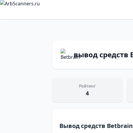
вывод средств 
Рейтинг
4
Вывод средств Betbrai