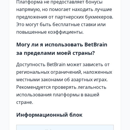
Платформа не предоставляет бонусы
напрямую, но помогает находить лучшие
предложения от партнерских букмекеров.
Это могут быть бесплатные ставки или
повышенные коэффициенты.
Могу ли я использовать BetBrain
за пределами моей страны?
Доступность BetBrain может зависеть от
региональных ограничений, наложенных
местными законами об азартных играх.
Рекомендуется проверять легальность
использования платформы в вашей
стране.
Информационный блок