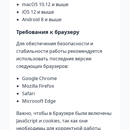
macOS 10.12 и выше
iOS 12 и выше
Android 8 и выше
Требования к браузеру
Для обеспечения безопасности и
стабильности работы рекомендуется
использовать последние версии
следующих браузеров:
Google Chrome
Mozilla Firefox
Safari
Microsoft Edge
Важно, чтобы в браузере были включены
JavaScript и cookies, так как они
необходимы для корректной работы