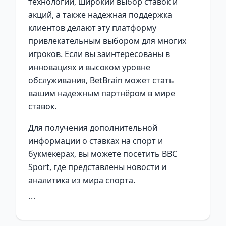
технологий, широкий выбор ставок и
акций, а также надежная поддержка
клиентов делают эту платформу
привлекательным выбором для многих
игроков. Если вы заинтересованы в
инновациях и высоком уровне
обслуживания, BetBrain может стать
вашим надежным партнёром в мире
ставок.
Для получения дополнительной
информации о ставках на спорт и
букмекерах, вы можете посетить
BBC
Sport
, где представлены новости и
аналитика из мира спорта.
```