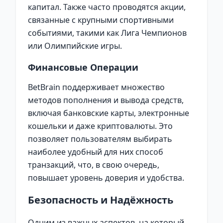
капитал. Также часто проводятся акции,
связанные с крупными спортивными
событиями, такими как Лига Чемпионов
или Олимпийские игры.
Финансовые Операции
BetBrain поддерживает множество
методов пополнения и вывода средств,
включая банковские карты, электронные
кошельки и даже криптовалюты. Это
позволяет пользователям выбирать
наиболее удобный для них способ
транзакций, что, в свою очередь,
повышает уровень доверия и удобства.
Безопасность и Надёжность
Одним из важных аспектов, на который