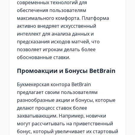
современных технологий для
обеспечения пользователям
максимального комфорта. Платформа
активно внедряет искусственный
интеллект для анализа данных и
предсказания исходов матчей, что
позволяет игрокам делать более
обоснованные ставки.
Промоакции и Бонусы BetBrain
Букмекерская контора BetBrain
предлагает своим пользователям
разнообразные акции и бонусы, которые
делают процесс ставок более
захватывающим. Например, новички
могут рассчитывать на приветственный
бонус, который увеличивает их стартовый