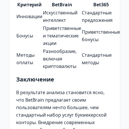
Критерий
BetBrain
Bet365
Искусственный
Стандартные
Инновации
интеллект
предложения
Приветственные
Приветственные
Бонусы
и тематические
бонусы
акции
Разнообразие,
Методы
Стандартные
включая
оплаты
методы
криптовалюты
Заключение
В результате анализа становится ясно,
что BetBrain предлагает своим
пользователям нечто большее, чем
стандартный набор услуг букмекерской
конторы. Внедрение современных