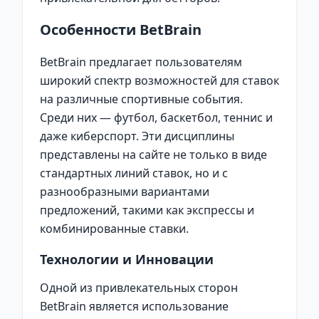
Особенности BetBrain
BetBrain предлагает пользователям
широкий спектр возможностей для ставок
на различные спортивные события.
Среди них — футбол, баскетбол, теннис и
даже киберспорт. Эти дисциплины
представлены на сайте не только в виде
стандартных линий ставок, но и с
разнообразными вариантами
предложений, такими как экспрессы и
комбинированные ставки.
Технологии и Инновации
Одной из привлекательных сторон
BetBrain является использование