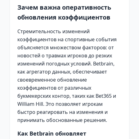
Зачем важна оперативность
обновления коэффициентов
Стремительность изменений
коэффициентов на спортивные события
объясняется множеством факторов: от
новостей о травмах игроков до резких
изменений погодных условий. Betbrain,
как агрегатор данных, обеспечивает
своевременное обновление
коэффициентов от различных
букмекерских контор, таких как Bet365 и
William Hill. Это позволяет игрокам
быстро реагировать на изменения и
принимать обоснованные решения.
Как Betbrain обновляет