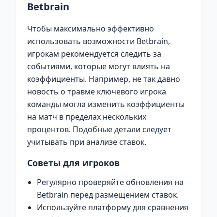
Betbrain
Чтобы максимально эффективно
использовать возможности Betbrain,
игрокам рекомендуется следить за
событиями, которые могут влиять на
коэффициенты. Например, не так давно
новость о травме ключевого игрока
команды могла изменить коэффициенты
на матч в пределах нескольких
процентов. Подобные детали следует
учитывать при анализе ставок.
Советы для игроков
Регулярно проверяйте обновления на
Betbrain перед размещением ставок.
Используйте платформу для сравнения