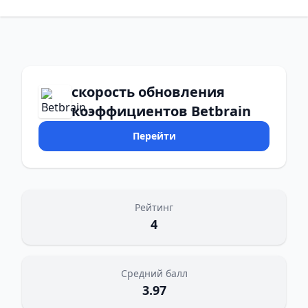
скорость обновления
коэффициентов Betbrain
Перейти
Рейтинг
4
Средний балл
3.97