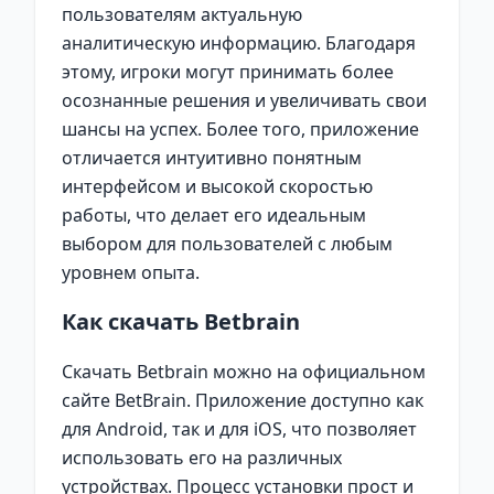
пользователям актуальную
аналитическую информацию. Благодаря
этому, игроки могут принимать более
осознанные решения и увеличивать свои
шансы на успех. Более того, приложение
отличается интуитивно понятным
интерфейсом и высокой скоростью
работы, что делает его идеальным
выбором для пользователей с любым
уровнем опыта.
Как скачать Betbrain
Скачать Betbrain можно на официальном
сайте BetBrain. Приложение доступно как
для Android, так и для iOS, что позволяет
использовать его на различных
устройствах. Процесс установки прост и