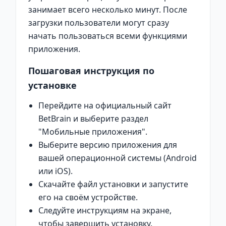
занимает всего несколько минут. После
загрузки пользователи могут сразу
начать пользоваться всеми функциями
приложения.
Пошаговая инструкция по
установке
Перейдите на официальный сайт
BetBrain и выберите раздел
"Мобильные приложения".
Выберите версию приложения для
вашей операционной системы (Android
или iOS).
Скачайте файл установки и запустите
его на своём устройстве.
Следуйте инструкциям на экране,
чтобы завершить установку.