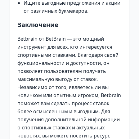
Ищите выгодные предложения и акции
от различных букмекеров.
Заключение
Betbrain от BetBrain — это мощный
инструмент для всех, кто интересуется
спортивными ставками. Благодаря своей
функциональности и доступности, он
позволяет пользователям получать
максимальную выгоду от ставок.
Независимо от того, являетесь ли вы
новичком или опытным игроком, Betbrain
поможет вам сделать процесс ставок
более осмысленным и выгодным. Для
получения дополнительной информации
о спортивных ставках и актуальных
новостях, вы можете посетить ресурс