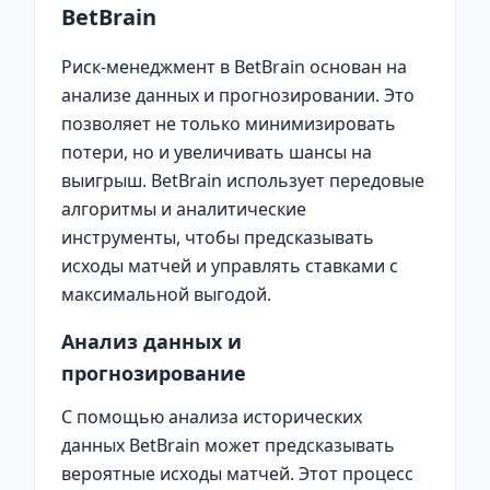
BetBrain
Риск-менеджмент в BetBrain основан на
анализе данных и прогнозировании. Это
позволяет не только минимизировать
потери, но и увеличивать шансы на
выигрыш. BetBrain использует передовые
алгоритмы и аналитические
инструменты, чтобы предсказывать
исходы матчей и управлять ставками с
максимальной выгодой.
Анализ данных и
прогнозирование
С помощью анализа исторических
данных BetBrain может предсказывать
вероятные исходы матчей. Этот процесс