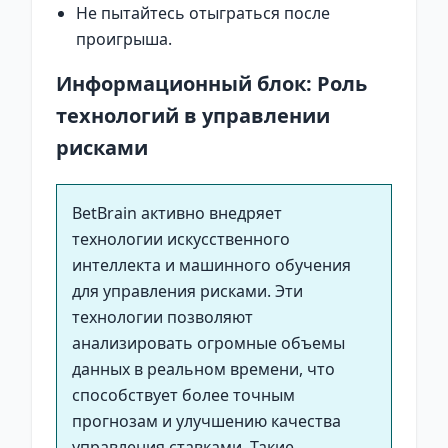
Не пытайтесь отыграться после
проигрыша.
Информационный блок: Роль
технологий в управлении
рисками
BetBrain активно внедряет
технологии искусственного
интеллекта и машинного обучения
для управления рисками. Эти
технологии позволяют
анализировать огромные объемы
данных в реальном времени, что
способствует более точным
прогнозам и улучшению качества
управления ставками. Такие