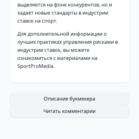
выделяется на фоне конкурентов, но и
задает новые стандарты в индустрии
ставок на спорт.
Для дополнительной информации о
лучших практиках управления рисками в
индустрии ставок, вы можете
ознакомиться с материалами на
SportProMedia
.
Описание букмекера
Читать комментарии