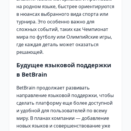
на родном языке, быстрее ориентируются
в нюансах выбранного вида спорта или
турнира. Это особенно важно для
сложных событий, таких как Чемпионат
мира по футболу или Олимпийские игры,
где каждая деталь может оказаться
решающей.
Будущее языковой поддержки
в BetBrain
BetBrain продолжает развивать
направление языковой поддержки, чтобы
сделать платформу еще более доступной
и удобной для пользователей по всему
миру. В планах компании — добавление
новых языков и совершенствование уже