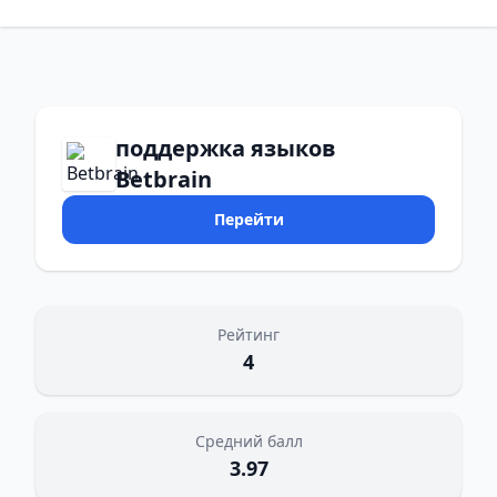
поддержка языков
Betbrain
Перейти
Рейтинг
4
Средний балл
3.97