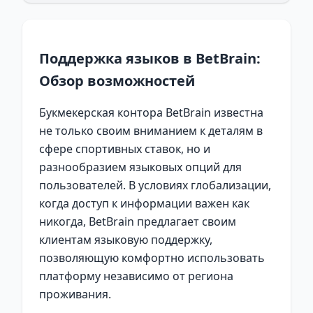
Поддержка языков в BetBrain:
Обзор возможностей
Букмекерская контора BetBrain известна
не только своим вниманием к деталям в
сфере спортивных ставок, но и
разнообразием языковых опций для
пользователей. В условиях глобализации,
когда доступ к информации важен как
никогда, BetBrain предлагает своим
клиентам языковую поддержку,
позволяющую комфортно использовать
платформу независимо от региона
проживания.