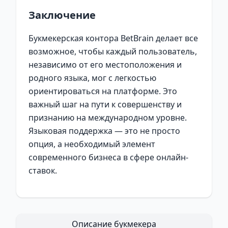
Заключение
Букмекерская контора BetBrain делает все
возможное, чтобы каждый пользователь,
независимо от его местоположения и
родного языка, мог с легкостью
ориентироваться на платформе. Это
важный шаг на пути к совершенству и
признанию на международном уровне.
Языковая поддержка — это не просто
опция, а необходимый элемент
современного бизнеса в сфере онлайн-
ставок.
Описание букмекера