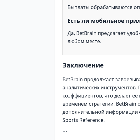
Выплаты обрабатываются опе
Есть ли мобильное прил
Да, BetBrain предлагает удо
любом месте.
Заключение
BetBrain продолжает завоевыв
аналитических инструментов. 
коэффициентов, что делает её 
временем стратегии, BetBrain
дополнительной информации о
Sports Reference
.
```