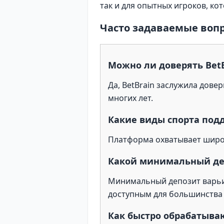
так и для опытных игроков, ко
Часто задаваемые вопр
Можно ли доверять BetB
Да, BetBrain заслужила дов
многих лет.
Какие виды спорта под
Платформа охватывает широки
Какой минимальный деп
Минимальный депозит варьир
доступным для большинства 
Как быстро обрабатыва