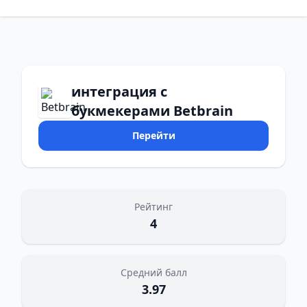
интеграция с
букмекерами Betbrain
Перейти
Рейтинг
4
Средний балл
3.97