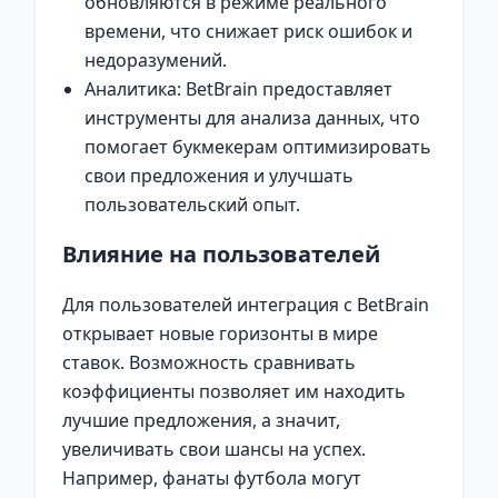
обновляются в режиме реального
времени, что снижает риск ошибок и
недоразумений.
Аналитика: BetBrain предоставляет
инструменты для анализа данных, что
помогает букмекерам оптимизировать
свои предложения и улучшать
пользовательский опыт.
Влияние на пользователей
Для пользователей интеграция с BetBrain
открывает новые горизонты в мире
ставок. Возможность сравнивать
коэффициенты позволяет им находить
лучшие предложения, а значит,
увеличивать свои шансы на успех.
Например, фанаты футбола могут