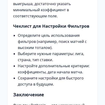
выигрыша, достаточно указать
минимальный коэффициент в
соответствующем поле.
Чеклист для Настройки Фильтров
Определите цель использования
фильтров (например, поиск матчей с
высоким тоталом).
Выберите нужные параметры: лига,
страна, тип ставки.
Настройте дополнительные критерии:
коэффициенты, дата начала матча.
Сохраните настройки для быстрого
доступа в будущем.
Заключение