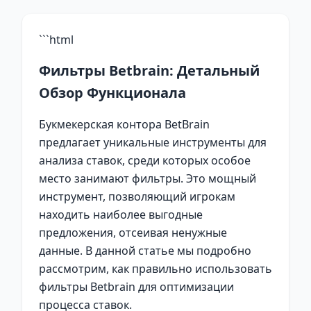
```html
Фильтры Betbrain: Детальный
Обзор Функционала
Букмекерская контора BetBrain
предлагает уникальные инструменты для
анализа ставок, среди которых особое
место занимают фильтры. Это мощный
инструмент, позволяющий игрокам
находить наиболее выгодные
предложения, отсеивая ненужные
данные. В данной статье мы подробно
рассмотрим, как правильно использовать
фильтры Betbrain для оптимизации
процесса ставок.