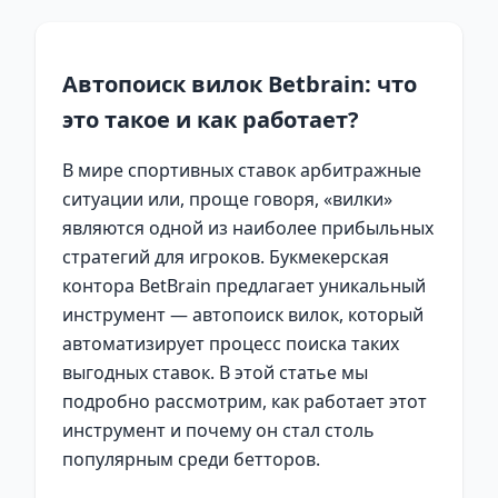
Автопоиск вилок Betbrain: что
это такое и как работает?
В мире спортивных ставок арбитражные
ситуации или, проще говоря, «вилки»
являются одной из наиболее прибыльных
стратегий для игроков. Букмекерская
контора BetBrain предлагает уникальный
инструмент — автопоиск вилок, который
автоматизирует процесс поиска таких
выгодных ставок. В этой статье мы
подробно рассмотрим, как работает этот
инструмент и почему он стал столь
популярным среди бетторов.