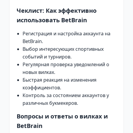
Чеклист: Как эффективно
использовать BetBrain
Регистрация и настройка аккаунта на
BetBrain.
Выбор интересующих спортивных
событий и турниров.
Регулярная проверка уведомлений о
новых вилках.
Быстрая реакция на изменения
коэффициентов.
Контроль за состоянием аккаунтов у
различных букмекеров.
Вопросы и ответы о вилках и
BetBrain