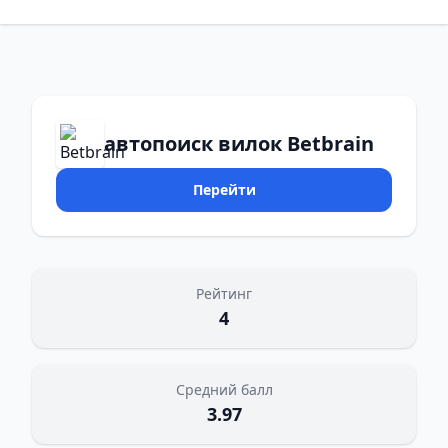
автопоиск вилок Betbrain
Перейти
Рейтинг
4
Средний балл
3.97