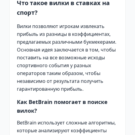
Что такое вилки в ставках на
спорт?
Вилки позволяют игрокам извлекать
прибыль из разницы в коэффициентах,
предлагаемых различными букмекерами.
Основная идея заключается в том, чтобы
поставить на все возможные исходы
спортивного события у разных
операторов таким образом, чтобы
независимо от результата получить
гарантированную прибыль.
Как BetBrain помогает в поиске
вилок?
BetBrain использует сложные алгоритмы,
которые анализируют коэффициенты