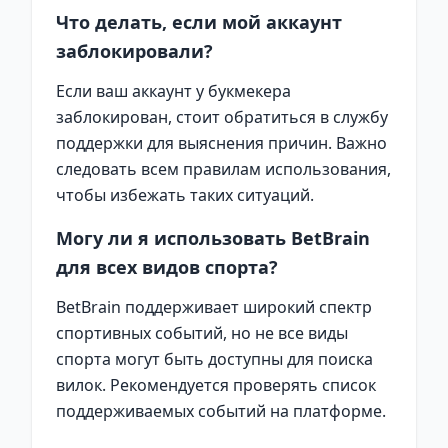
Что делать, если мой аккаунт
заблокировали?
Если ваш аккаунт у букмекера
заблокирован, стоит обратиться в службу
поддержки для выяснения причин. Важно
следовать всем правилам использования,
чтобы избежать таких ситуаций.
Могу ли я использовать BetBrain
для всех видов спорта?
BetBrain поддерживает широкий спектр
спортивных событий, но не все виды
спорта могут быть доступны для поиска
вилок. Рекомендуется проверять список
поддерживаемых событий на платформе.