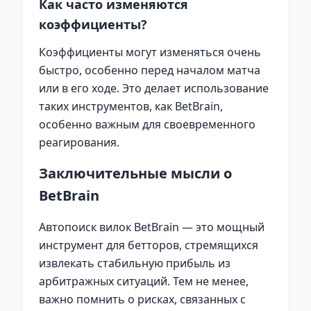
Как часто изменяются
коэффициенты?
Коэффициенты могут изменяться очень
быстро, особенно перед началом матча
или в его ходе. Это делает использование
таких инструментов, как BetBrain,
особенно важным для своевременного
реагирования.
Заключительные мысли о
BetBrain
Автопоиск вилок BetBrain — это мощный
инструмент для бетторов, стремящихся
извлекать стабильную прибыль из
арбитражных ситуаций. Тем не менее,
важно помнить о рисках, связанных с