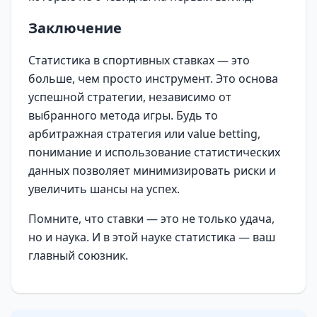
Заключение
Статистика в спортивных ставках — это
больше, чем просто инструмент. Это основа
успешной стратегии, независимо от
выбранного метода игры. Будь то
арбитражная стратегия или value betting,
понимание и использование статистических
данных позволяет минимизировать риски и
увеличить шансы на успех.
Помните, что ставки — это не только удача,
но и наука. И в этой науке статистика — ваш
главный союзник.