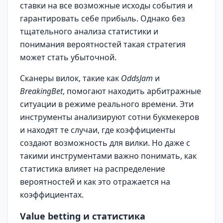
ставки на все возможные исходы события и
гарантировать себе прибыль. Однако без
тщательного анализа статистики и
понимания вероятностей такая стратегия
может стать убыточной.
Сканеры вилок, такие как
OddsJam
и
BreakingBet
, помогают находить арбитражные
ситуации в режиме реального времени. Эти
инструменты анализируют сотни букмекеров
и находят те случаи, где коэффициенты
создают возможность для вилки. Но даже с
такими инструментами важно понимать, как
статистика влияет на распределение
вероятностей и как это отражается на
коэффициентах.
Value betting и статистика