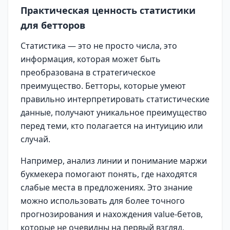
Практическая ценность статистики
для бетторов
Статистика — это не просто числа, это
информация, которая может быть
преобразована в стратегическое
преимущество. Бетторы, которые умеют
правильно интерпретировать статистические
данные, получают уникальное преимущество
перед теми, кто полагается на интуицию или
случай.
Например, анализ линии и понимание маржи
букмекера помогают понять, где находятся
слабые места в предложениях. Это знание
можно использовать для более точного
прогнозирования и нахождения value-бетов,
которые не очевидны на первый взгляд.