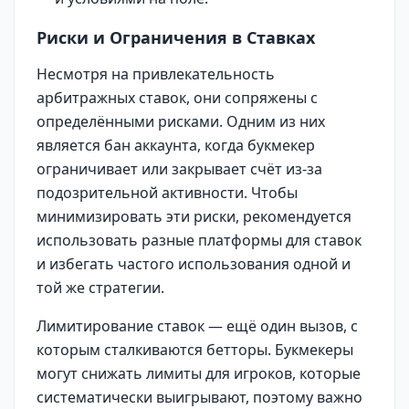
Риски и Ограничения в Ставках
Несмотря на привлекательность
арбитражных ставок, они сопряжены с
определёнными рисками. Одним из них
является бан аккаунта, когда букмекер
ограничивает или закрывает счёт из-за
подозрительной активности. Чтобы
минимизировать эти риски, рекомендуется
использовать разные платформы для ставок
и избегать частого использования одной и
той же стратегии.
Лимитирование ставок — ещё один вызов, с
которым сталкиваются бетторы. Букмекеры
могут снижать лимиты для игроков, которые
систематически выигрывают, поэтому важно