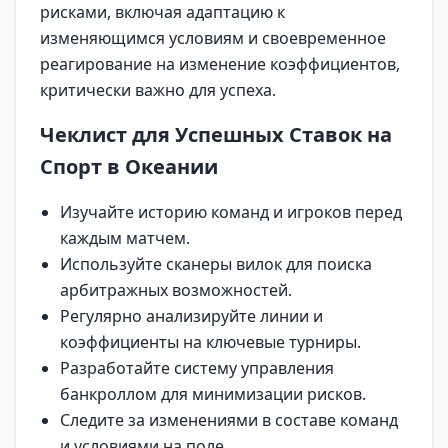
рисками, включая адаптацию к
изменяющимся условиям и своевременное
реагирование на изменение коэффициентов,
критически важно для успеха.
Чеклист для Успешных Ставок на
Спорт в Океании
Изучайте историю команд и игроков перед
каждым матчем.
Используйте сканеры вилок для поиска
арбитражных возможностей.
Регулярно анализируйте линии и
коэффициенты на ключевые турниры.
Разработайте систему управления
банкроллом для минимизации рисков.
Следите за изменениями в составе команд
и условиями на поле.