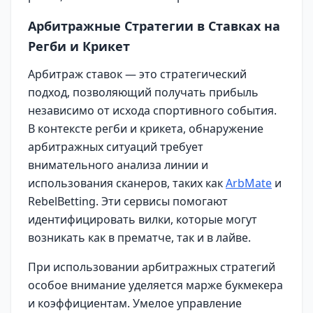
Арбитражные Стратегии в Ставках на
Регби и Крикет
Арбитраж ставок — это стратегический
подход, позволяющий получать прибыль
независимо от исхода спортивного события.
В контексте регби и крикета, обнаружение
арбитражных ситуаций требует
внимательного анализа линии и
использования сканеров, таких как
ArbMate
и
RebelBetting. Эти сервисы помогают
идентифицировать вилки, которые могут
возникать как в прематче, так и в лайве.
При использовании арбитражных стратегий
особое внимание уделяется марже букмекера
и коэффициентам. Умелое управление