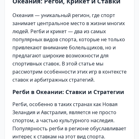
Океания: Регби, Крикет и Ставки
Океания — уникальный регион, где спорт
занимает центральное место в жизни многих
людей. Регби и крикет — два из самых
популярных видов спорта, которые не только
привлекают внимание болельщиков, но и
предлагают широкие возможности для
спортивных ставок. В этой статье мы
рассмотрим особенности этих игр в контексте
ставок и арбитражных стратегий.
Регби в Океании: Ставки и Стратегии
Регби, особенно в таких странах как Новая
Зеландия и Австралия, является не просто
спортом, а частью культурного наследия.
Популярность регби в регионе обуславливает
интерес к ставкам на этот вид спорта.