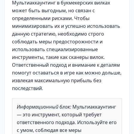
Мультиаккаунтинг в букмекерских вилках
может быть выгодным, но связан с
определенными рисками. Чтобы
минимизировать их и успешно использовать
данную стратегию, необходимо строго
соблюдать меры предосторожности и
использовать специализированные
инструменты, такие как сканеры вилок.
Ответственный подход и внимание к деталям
помогут оставаться в игре как можно дольше,
извлекая максимальную прибыль без
последствий.
Информационный блок:
Мультиаккаунтинг
— это инструмент, который требует
ответственного подхода. Используйте его
с умом, соблюдая все меры