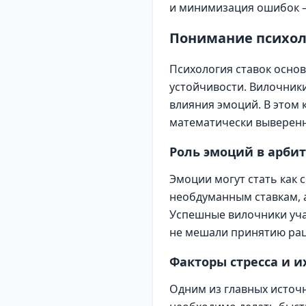
и минимизация ошибок —
Понимание психол
Психология ставок осно
устойчивости. Вилочник
влияния эмоций. В этом 
математически выверенн
Роль эмоций в арби
Эмоции могут стать как 
необдуманным ставкам, 
Успешные вилочники уча
не мешали принятию ра
Факторы стресса и 
Одним из главных источн