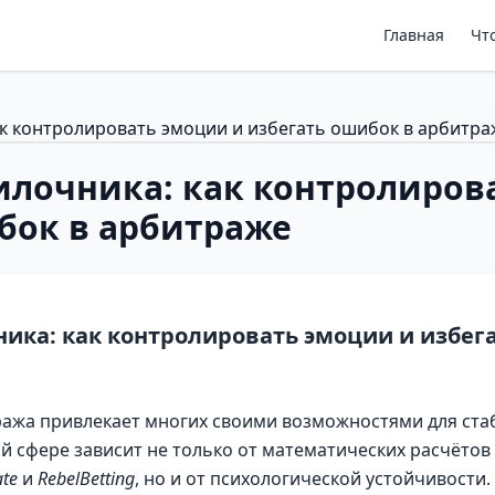
Главная
Чт
илочника: как контролиров
бок в арбитраже
ика: как контролировать эмоции и избег
ажа привлекает многих своими возможностями для ста
й сфере зависит не только от математических расчётов
te
и
RebelBetting
, но и от психологической устойчивости