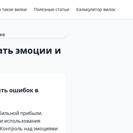
о такое вилки
Полезные статьи
Калькулятор вилок
ать эмоции и
ать ошибок в
бильной прибыли.
 и использования
. Контроль над эмоциями