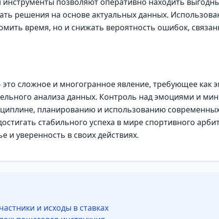
и инструменты позволяют оперативно находить выгодны
ть решения на основе актуальных данных. Использован
омить время, но и снижать вероятность ошибок, связа
 это сложное и многогранное явление, требующее как
ательного анализа данных. Контроль над эмоциями и м
циплине, планированию и использованию современных 
достигать стабильного успеха в мире спортивного арби
е и уверенность в своих действиях.
частники и исходы в ставках