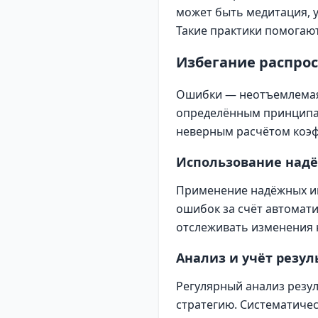
может быть медитация, у
Такие практики помогают
Избегание распро
Ошибки — неотъемлемая 
определённым принципам
неверным расчётом коэ
Использование над
Применение надёжных ин
ошибок за счёт автомати
отслеживать изменения 
Анализ и учёт резул
Регулярный анализ резу
стратегию. Систематичес