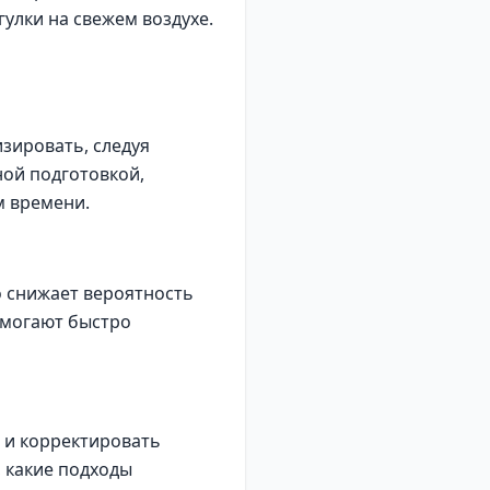
улки на свежем воздухе.
зировать, следуя
ой подготовкой,
 времени.
о снижает вероятность
омогают быстро
 и корректировать
, какие подходы