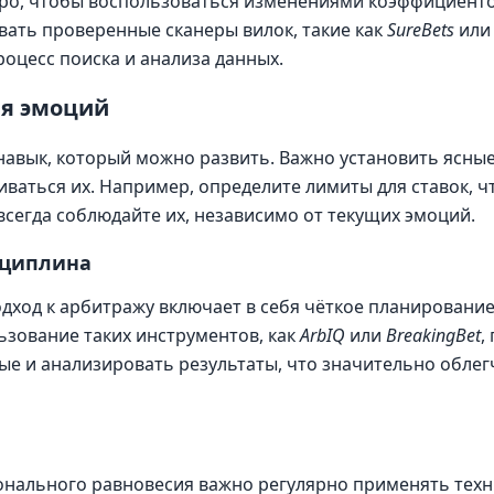
ро, чтобы воспользоваться изменениями коэффициентов
вать проверенные сканеры вилок, такие как
SureBets
ил
оцесс поиска и анализа данных.
ля эмоций
навык, который можно развить. Важно установить ясные
ваться их. Например, определите лимиты для ставок, 
всегда соблюдайте их, независимо от текущих эмоций.
сциплина
ход к арбитражу включает в себя чёткое планирование 
ьзование таких инструментов, как
ArbIQ
или
BreakingBet
,
ые и анализировать результаты, что значительно облег
нального равновесия важно регулярно применять техни