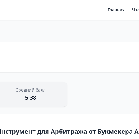
Главная
Чт
Средний балл
5.38
нструмент для Арбитража от Букмекера A