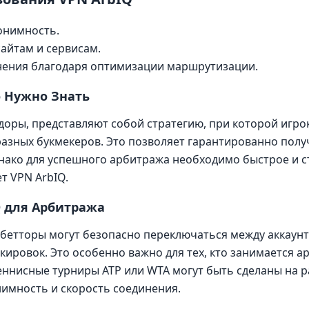
онимность.
айтам и сервисам.
нения благодаря оптимизации маршрутизации.
о Нужно Знать
оры, представляют собой стратегию, при которой игрок
азных букмекеров. Это позволяет гарантированно полу
днако для успешного арбитража необходимо быстрое и с
т VPN ArbIQ.
Q для Арбитража
бетторы могут безопасно переключаться между аккаун
кировок. Это особенно важно для тех, кто занимается
теннисные турниры ATP или WTA могут быть сделаны на р
имность и скорость соединения.