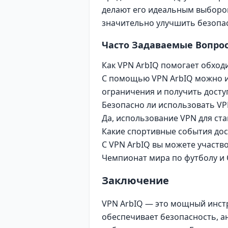
делают его идеальным выборо
значительно улучшить безопас
Часто Задаваемые Вопро
Как VPN ArbIQ помогает обход
С помощью VPN ArbIQ можно и
ограничения и получить досту
Безопасно ли использовать VP
Да, использование VPN для с
Какие спортивные события дос
С VPN ArbIQ вы можете участво
Чемпионат мира по футболу и
Заключение
VPN ArbIQ — это мощный инстр
обеспечивает безопасность, а