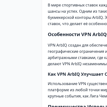
В мире спортивных ставок каж
шансы на успех. Одним из так
букмекерской конторы ArbIQ. 
ставок, что делает её особенн
Особенности VPN ArbIQ
VPN ArbIQ создан для обеспеч
географические ограничения и
арбитражными ставками, где 
делают VPN ArbIQ незаменимы
Как VPN ArbIQ Улучшает 
Использование VPN существенн
платформе из любой точки мира
крупные события, как Лига Че
Преимущества Использ