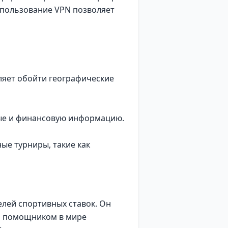
спользование VPN позволяет
ляет обойти географические
ные и финансовую информацию.
ные турниры, такие как
лей спортивных ставок. Он
ым помощником в мире