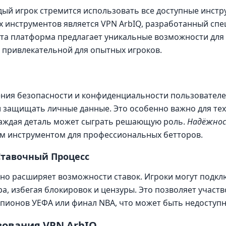
дый игрок стремится использовать все доступные инст
их инструментов является VPN ArbIQ, разработанный сп
Эта платформа предлагает уникальные возможности для
о привлекательной для опытных игроков.
ения безопасности и конфиденциальности пользователе
 защищать личные данные. Это особенно важно для тех,
каждая деталь может сыграть решающую роль.
Надёжнос
м инструментом для профессиональных бетторов.
Ставочный Процесс
о расширяет возможности ставок. Игроки могут подкл
, избегая блокировок и цензуры. Это позволяет участво
мпионов УЕФА или финал NBA, что может быть недоступн
ования VPN ArbIQ