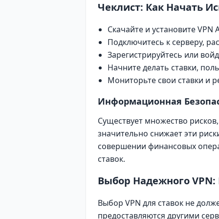
Чеклист: Как Начать И
Скачайте и установите VPN A
Подключитесь к серверу, ра
Зарегистрируйтесь или войди
Начните делать ставки, по
Мониторьте свои ставки и 
Информационная Безопас
Существует множество рисков
значительно снижает эти риск
совершении финансовых операц
ставок.
Выбор Надежного VPN: 
Выбор VPN для ставок не долж
предоставляются другими серв