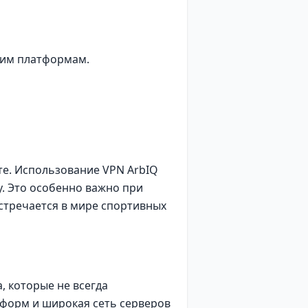
ким платформам.
е. Использование VPN ArbIQ
у. Это особенно важно при
стречается в мире спортивных
, которые не всегда
тформ и широкая сеть серверов