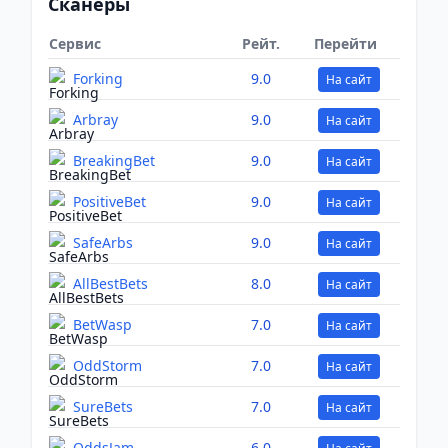
Сканеры
Сервис
Рейт.
Перейти
Forking
9.0
На сайт
Arbray
9.0
На сайт
BreakingBet
9.0
На сайт
PositiveBet
9.0
На сайт
SafeArbs
9.0
На сайт
AllBestBets
8.0
На сайт
BetWasp
7.0
На сайт
OddStorm
7.0
На сайт
SureBets
7.0
На сайт
OddsJam
6.0