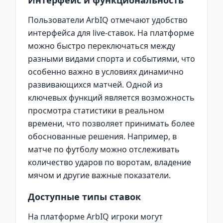
Интерфейс и функциональность
Пользователи ArbIQ отмечают удобство
интерфейса для live-ставок. На платформе
можно быстро переключаться между
разными видами спорта и событиями, что
особенно важно в условиях динамично
развивающихся матчей. Одной из
ключевых функций является возможность
просмотра статистики в реальном
времени, что позволяет принимать более
обоснованные решения. Например, в
матче по футболу можно отслеживать
количество ударов по воротам, владение
мячом и другие важные показатели.
Доступные типы ставок
На платформе ArbIQ игроки могут