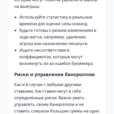
на выигрыш:
Используйте статистику в реальном
времени для оценки силы команд.
Будьте готовы к резким изменениям в
ходе матча, например, удалению
игрока или назначению пенальти.
Ищите несоответствия в
коэффициентах, которые могут
возникнуть из-за ошибок букмекера.
Риски и управление банкроллом
Как и в случае с любыми другими
ставками, live-ставки несут в себе
определённые риски. Важно уметь
управлять своим банкроллом и не
ставить слишком большие суммы на одно