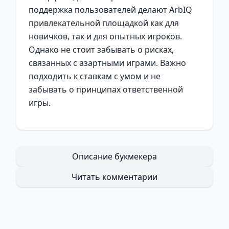
поддержка пользователей делают ArbIQ
привлекательной площадкой как для
новичков, так и для опытных игроков.
Однако не стоит забывать о рисках,
связанных с азартными играми. Важно
подходить к ставкам с умом и не
забывать о принципах ответственной
игры.
Описание букмекера
Читать комментарии