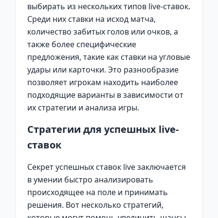
выбирать из нескольких типов live-ставок.
Среди них ставки на исход матча,
количество забитых голов или очков, а
также более специфические
предложения, такие как ставки на угловые
удары или карточки. Это разнообразие
позволяет игрокам находить наиболее
подходящие варианты в зависимости от
их стратегии и анализа игры.
Стратегии для успешных live-
ставок
Секрет успешных ставок live заключается
в умении быстро анализировать
происходящее на поле и принимать
решения. Вот несколько стратегий,
которые могут помочь увеличить шансы