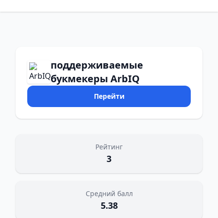
поддерживаемые
букмекеры ArbIQ
Перейти
Рейтинг
3
Средний балл
5.38