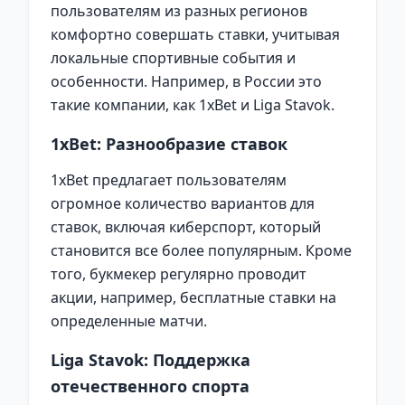
пользователям из разных регионов
комфортно совершать ставки, учитывая
локальные спортивные события и
особенности. Например, в России это
такие компании, как 1xBet и Liga Stavok.
1xBet: Разнообразие ставок
1xBet предлагает пользователям
огромное количество вариантов для
ставок, включая киберспорт, который
становится все более популярным. Кроме
того, букмекер регулярно проводит
акции, например, бесплатные ставки на
определенные матчи.
Liga Stavok: Поддержка
отечественного спорта