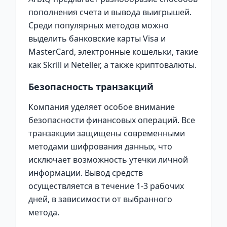
пополнения счета и вывода выигрышей.
Среди популярных методов можно
выделить банковские карты Visa и
MasterCard, электронные кошельки, такие
как Skrill и Neteller, а также криптовалюты.
Безопасность транзакций
Компания уделяет особое внимание
безопасности финансовых операций. Все
транзакции защищены современными
методами шифрования данных, что
исключает возможность утечки личной
информации. Вывод средств
осуществляется в течение 1-3 рабочих
дней, в зависимости от выбранного
метода.