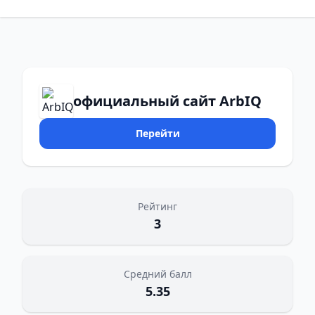
официальный сайт ArbIQ
Перейти
Рейтинг
3
Средний балл
5.35