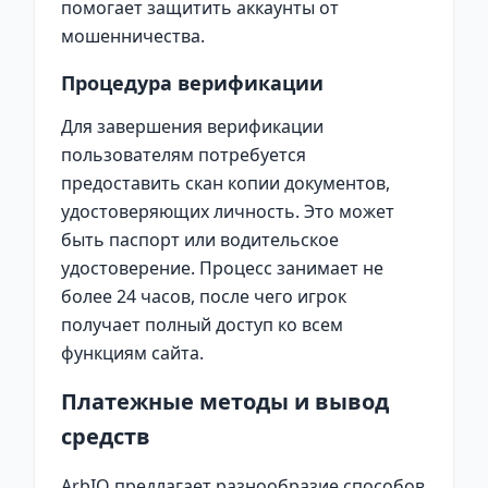
помогает защитить аккаунты от
мошенничества.
Процедура верификации
Для завершения верификации
пользователям потребуется
предоставить скан копии документов,
удостоверяющих личность. Это может
быть паспорт или водительское
удостоверение. Процесс занимает не
более 24 часов, после чего игрок
получает полный доступ ко всем
функциям сайта.
Платежные методы и вывод
средств
ArbIQ предлагает разнообразие способов