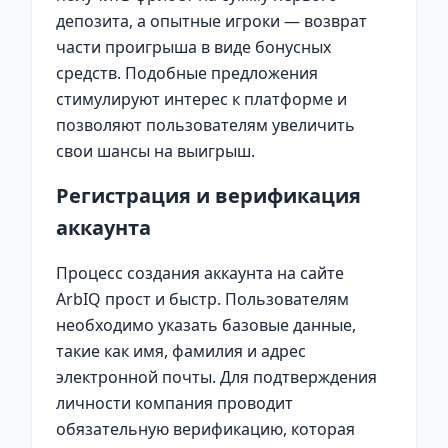
депозита, а опытные игроки — возврат
части проигрыша в виде бонусных
средств. Подобные предложения
стимулируют интерес к платформе и
позволяют пользователям увеличить
свои шансы на выигрыш.
Регистрация и верификация
аккаунта
Процесс создания аккаунта на сайте
ArbIQ прост и быстр. Пользователям
необходимо указать базовые данные,
такие как имя, фамилия и адрес
электронной почты. Для подтверждения
личности компания проводит
обязательную верификацию, которая