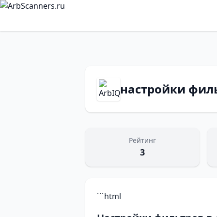
настройки филь
Рейтинг
3
```html