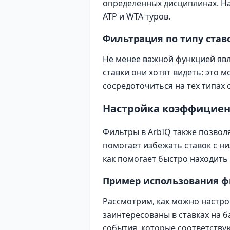
определенных дисциплинах. На
ATP и WTA туров.
Фильтрация по типу став
Не менее важной функцией явл
ставки они хотят видеть: это 
сосредоточиться на тех типах
Настройка коэффициен
Фильтры в ArbIQ также позво
помогает избежать ставок с ни
как помогает быстро находить
Пример использования ф
Рассмотрим, как можно настро
заинтересованы в ставках на 
события, которые соответству