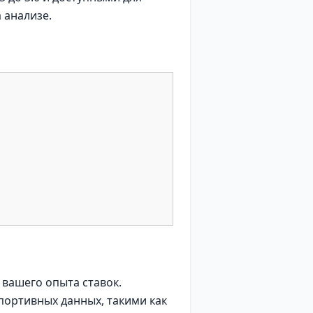
 анализе.
 вашего опыта ставок.
ортивных данных, такими как