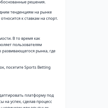
е обоснованные решения.
едним тенденциям на рынке
относится к ставкам на спорт.
ости. В то время как
воляет пользователям
о развивающегося рынка, где
ок, посетите
Sports Betting
адаптировать платформу под
 на успех, сделав процесс
вы новичком или опытным