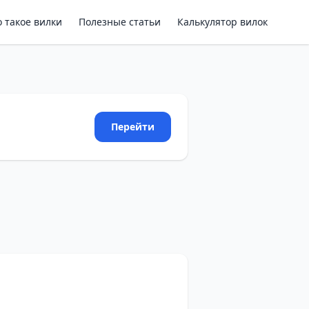
о такое вилки
Полезные статьи
Калькулятор вилок
Перейти