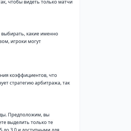
ак, чтобы видеть только матчи
 выбирать, какие именно
зом, игроки могут
ния коэффициентов, что
зует стратегию арбитража, так
оды. Предположим, вы
те выделить только те
 до 3.0 и доступными для