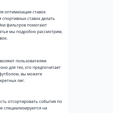
ля оптимизации ставок
 спортивных ставок делать
ойки фильтров помогают
татье мы подробно рассмотрим,
вок.
зволяют пользователям
зно для тех, кто предпочитает
 футболом, вы можете
кретных лиг.
сть отсортировать события по
ые специализируются на